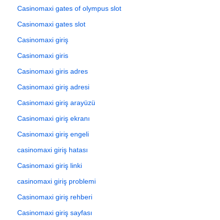
Casinomaxi gates of olympus slot
Casinomaxi gates slot
Casinomaxi giriş
Casinomaxi giris
Casinomaxi giris adres
Casinomaxi giriş adresi
Casinomaxi giriş arayüzü
Casinomaxi giriş ekranı
Casinomaxi giriş engeli
casinomaxi giriş hatası
Casinomaxi giriş linki
casinomaxi giriş problemi
Casinomaxi giriş rehberi
Casinomaxi giriş sayfası