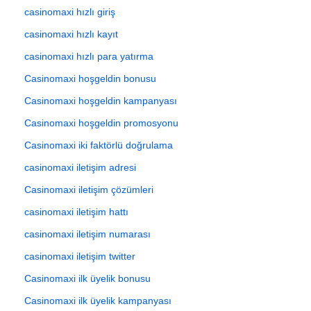
casinomaxi hızlı giriş
casinomaxi hızlı kayıt
casinomaxi hızlı para yatırma
Casinomaxi hoşgeldin bonusu
Casinomaxi hoşgeldin kampanyası
Casinomaxi hoşgeldin promosyonu
Casinomaxi iki faktörlü doğrulama
casinomaxi iletişim adresi
Casinomaxi iletişim çözümleri
casinomaxi iletişim hattı
casinomaxi iletişim numarası
casinomaxi iletişim twitter
Casinomaxi ilk üyelik bonusu
Casinomaxi ilk üyelik kampanyası