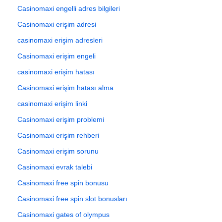
Casinomaxi engelli adres bilgileri
Casinomaxi erişim adresi
casinomaxi erişim adresleri
Casinomaxi erişim engeli
casinomaxi erişim hatası
Casinomaxi erişim hatası alma
casinomaxi erişim linki
Casinomaxi erişim problemi
Casinomaxi erişim rehberi
Casinomaxi erişim sorunu
Casinomaxi evrak talebi
Casinomaxi free spin bonusu
Casinomaxi free spin slot bonusları
Casinomaxi gates of olympus