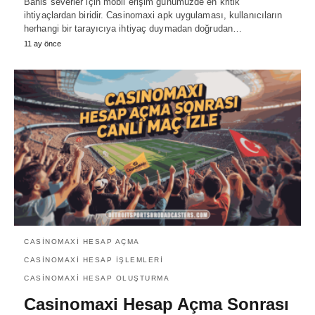
Bahis severler için mobil erişim günümüzde en kritik
ihtiyaçlardan biridir. Casinomaxi apk uygulaması, kullanıcıların
herhangi bir tarayıcıya ihtiyaç duymadan doğrudan…
11 ay önce
CASINOMAXI HESAP AÇMA
CASINOMAXI HESAP IŞLEMLERI
CASINOMAXI HESAP OLUŞTURMA
Casinomaxi Hesap Açma Sonrası