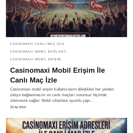
CASINOMAXI CANLI MAÇ IZLE
CASINOMAXI MOBIL BAĞLANTI
CASINOMAXI MOBIL ERIŞIM
Casinomaxi Mobil Erişim İle
Canlı Maç İzle
Casinomaxi mobil erişim kullanıcıların diledikleri her yerden
siteye bağlanmasını ve canlı maçları sorunsuz biçimde
izlemesini sağlar. Mobil cihazlara uyumlu yapı…
10 ay önce