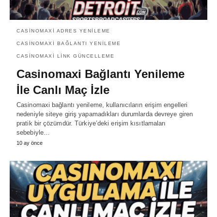
CASINOMAXI ADRES YENILEME
CASINOMAXI BAĞLANTI YENILEME
CASINOMAXI LINK GÜNCELLEME
Casinomaxi Bağlantı Yenileme
İle Canlı Maç İzle
Casinomaxi bağlantı yenileme, kullanıcıların erişim engelleri
nedeniyle siteye giriş yapamadıkları durumlarda devreye giren
pratik bir çözümdür. Türkiye’deki erişim kısıtlamaları
sebebiyle…
10 ay önce