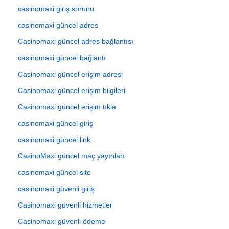
casinomaxi giriş sorunu
casinomaxi güncel adres
Casinomaxi güncel adres bağlantısı
casinomaxi güncel bağlantı
Casinomaxi güncel erişim adresi
Casinomaxi güncel erişim bilgileri
Casinomaxi güncel erişim tıkla
casinomaxi güncel giriş
casinomaxi güncel link
CasinoMaxi güncel maç yayınları
casinomaxi güncel site
casinomaxi güvenli giriş
Casinomaxi güvenli hizmetler
Casinomaxi güvenli ödeme