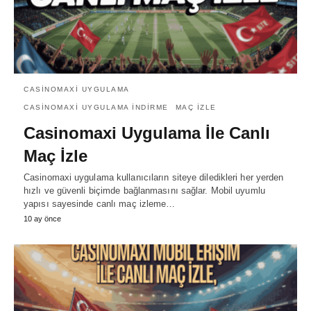
CASINOMAXI UYGULAMA
CASINOMAXI UYGULAMA INDIRME
MAÇ IZLE
Casinomaxi Uygulama İle Canlı
Maç İzle
Casinomaxi uygulama kullanıcıların siteye diledikleri her yerden
hızlı ve güvenli biçimde bağlanmasını sağlar. Mobil uyumlu
yapısı sayesinde canlı maç izleme…
10 ay önce