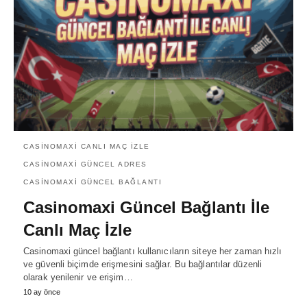
CASINOMAXI CANLI MAÇ IZLE
CASINOMAXI GÜNCEL ADRES
CASINOMAXI GÜNCEL BAĞLANTI
Casinomaxi Güncel Bağlantı İle
Canlı Maç İzle
Casinomaxi güncel bağlantı kullanıcıların siteye her zaman hızlı
ve güvenli biçimde erişmesini sağlar. Bu bağlantılar düzenli
olarak yenilenir ve erişim…
10 ay önce