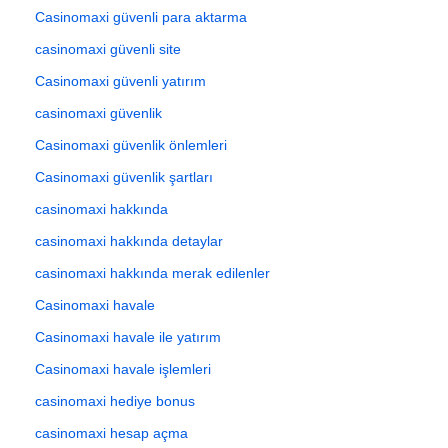
Casinomaxi güvenli para aktarma
casinomaxi güvenli site
Casinomaxi güvenli yatırım
casinomaxi güvenlik
Casinomaxi güvenlik önlemleri
Casinomaxi güvenlik şartları
casinomaxi hakkında
casinomaxi hakkında detaylar
casinomaxi hakkında merak edilenler
Casinomaxi havale
Casinomaxi havale ile yatırım
Casinomaxi havale işlemleri
casinomaxi hediye bonus
casinomaxi hesap açma