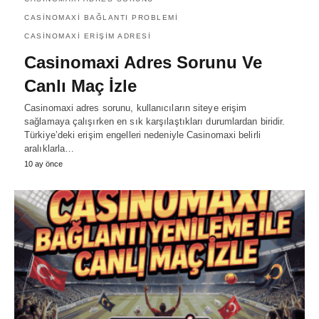
CASINOMAXI BAĞLANTI PROBLEMI
CASINOMAXI ERIŞIM ADRESI
Casinomaxi Adres Sorunu Ve
Canlı Maç İzle
Casinomaxi adres sorunu, kullanıcıların siteye erişim
sağlamaya çalışırken en sık karşılaştıkları durumlardan biridir.
Türkiye’deki erişim engelleri nedeniyle Casinomaxi belirli
aralıklarla…
10 ay önce