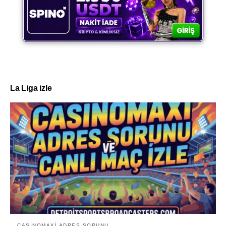
La Liga izle
CASINOMAXI ADRES SORUNU