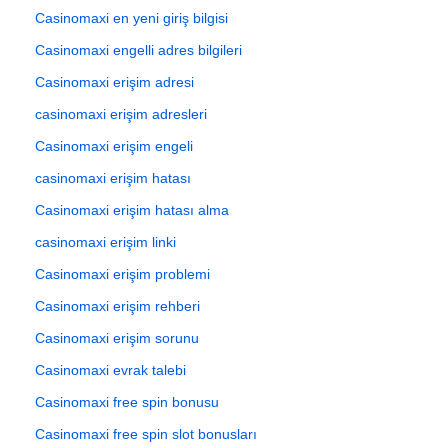
Casinomaxi en yeni giriş bilgisi
Casinomaxi engelli adres bilgileri
Casinomaxi erişim adresi
casinomaxi erişim adresleri
Casinomaxi erişim engeli
casinomaxi erişim hatası
Casinomaxi erişim hatası alma
casinomaxi erişim linki
Casinomaxi erişim problemi
Casinomaxi erişim rehberi
Casinomaxi erişim sorunu
Casinomaxi evrak talebi
Casinomaxi free spin bonusu
Casinomaxi free spin slot bonusları