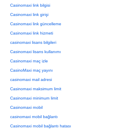
Casinomaxi link bilgisi
Casinomaxi link girişi
Casinomaxi link güncelleme
Casinomaxi link hizmeti
casinomaxi lisans bilgileri
Casinomaxi lisans kullanımı
Casinomaxi maç izle
CasinoMaxi maç yayını
casinomaxi mail adresi
Casinomaxi maksimum limit
Casinomaxi minimum limit
Casinomaxi mobil
casinomaxi mobil bağlantı
Casinomaxi mobil bağlantı hatası