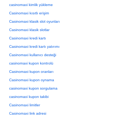
casinomaxi kimlik yükleme
Casinomaxi kısıtlı erişim
Casinomaxi klasik slot oyunları
Casinomaxi klasik slotlar
Casinomaxi kredi kartı
Casinomaxi kredi kartı yatırımı
Casinomaxi kullanıcı desteği
casinomaxi kupon kontrolü
Casinomaxi kupon oranları
Casinomaxi kupon oynama
casinomaxi kupon sorgulama
casinomaxi kupon takibi
Casinomaxi limitler
Casinomaxi link adresi