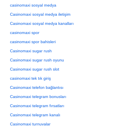
casinomaxi sosyal medya
Casinomaxi sosyal medya iletişim
Casinomaxi sosyal medya kanalları
casinomaxi spor
casinomaxi spor bahisleri
Casinomaxi sugar rush
Casinomaxi sugar rush oyunu
Casinomaxi sugar rush slot
casinomaxi tek tık giriş
Casinomaxi telefon bağlantısı
Casinomaxi telegram bonusları
Casinomaxi telegram fırsatları
Casinomaxi telegram kanalı
Casinomaxi turnuvalar