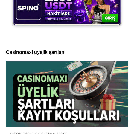
Casinomaxi üyelik şartları
CASINOMAXI KAYIT ŞARTLARI