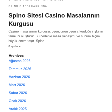
SPINO SITESI HAKKINDA
Spino Sitesi Casino Masalarının
Kurgusu
Casino masalarının kurgusu, oyuncunun oyunla kurduğu ilişkinin
temelini oluşturur. Bu nedenle masa yerleşimi ve sunum biçimi
büyük önem taşır. Spino…
8 ay önce
Archives
Ağustos 2026
Temmuz 2026
Haziran 2026
Mart 2026
Şubat 2026
Ocak 2026
Aralık 2025