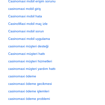
Casinomaxi mobil erişim sorunu
casinomaxi mobil giriş
Casinomaxi mobil hata
CasinoMaxi mobil maç izle
Casinomaxi mobil sorun
Casinomaxi mobil uygulama
casinomaxi müşteri desteği
Casinomaxi müşteri hattı
casinomaxi müşteri hizmetleri
casinomaxi müşteri yardım hattı
casinomaxi ödeme
casinomaxi ödeme gecikmesi
casinomaxi ödeme işlemleri
casinomaxi ödeme problemi