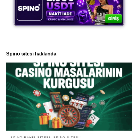
Spino sitesi hakkında
SPINO BAHIS SITESI
SPINO SITESI