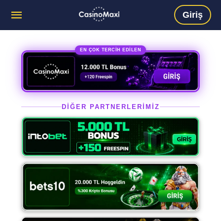
Giriş
EN ÇOK TERCİH EDİLEN
DİĞER PARTNERLERİMİZ