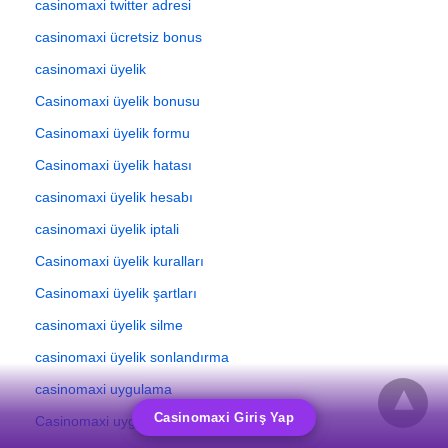
casinomaxi twitter adresi
casinomaxi ücretsiz bonus
casinomaxi üyelik
Casinomaxi üyelik bonusu
Casinomaxi üyelik formu
Casinomaxi üyelik hatası
casinomaxi üyelik hesabı
casinomaxi üyelik iptali
Casinomaxi üyelik kuralları
Casinomaxi üyelik şartları
casinomaxi üyelik silme
casinomaxi üyelik sonlandırma
casinomaxi uygulama
Casinomaxi Giriş Yap
Casinomaxi uygulama çökmesi