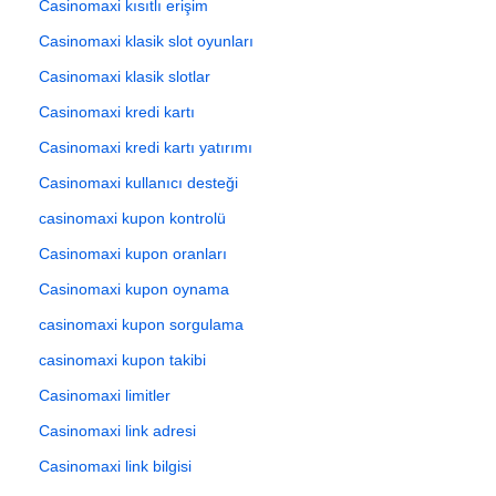
Casinomaxi kısıtlı erişim
Casinomaxi klasik slot oyunları
Casinomaxi klasik slotlar
Casinomaxi kredi kartı
Casinomaxi kredi kartı yatırımı
Casinomaxi kullanıcı desteği
casinomaxi kupon kontrolü
Casinomaxi kupon oranları
Casinomaxi kupon oynama
casinomaxi kupon sorgulama
casinomaxi kupon takibi
Casinomaxi limitler
Casinomaxi link adresi
Casinomaxi link bilgisi