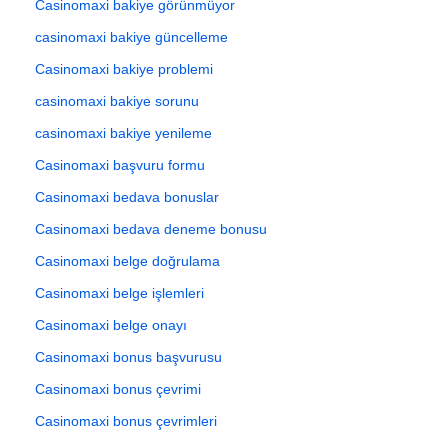
Casinomaxi bakiye görünmüyor
casinomaxi bakiye güncelleme
Casinomaxi bakiye problemi
casinomaxi bakiye sorunu
casinomaxi bakiye yenileme
Casinomaxi başvuru formu
Casinomaxi bedava bonuslar
Casinomaxi bedava deneme bonusu
Casinomaxi belge doğrulama
Casinomaxi belge işlemleri
Casinomaxi belge onayı
Casinomaxi bonus başvurusu
Casinomaxi bonus çevrimi
Casinomaxi bonus çevrimleri