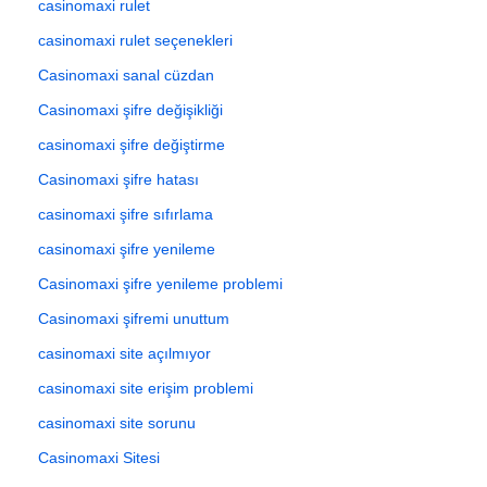
casinomaxi rulet
casinomaxi rulet seçenekleri
Casinomaxi sanal cüzdan
Casinomaxi şifre değişikliği
casinomaxi şifre değiştirme
Casinomaxi şifre hatası
casinomaxi şifre sıfırlama
casinomaxi şifre yenileme
Casinomaxi şifre yenileme problemi
Casinomaxi şifremi unuttum
casinomaxi site açılmıyor
casinomaxi site erişim problemi
casinomaxi site sorunu
Casinomaxi Sitesi