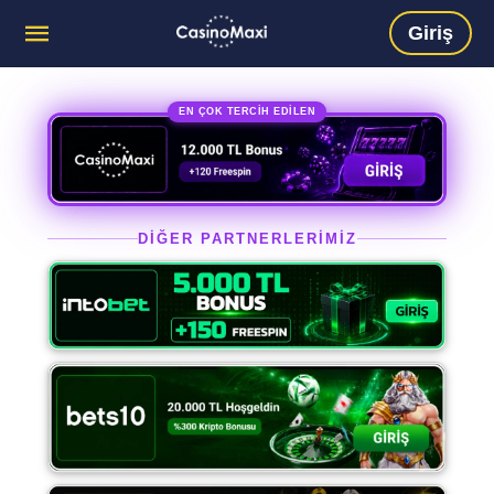
Giriş
EN ÇOK TERCİH EDİLEN
DİĞER PARTNERLERİMİZ