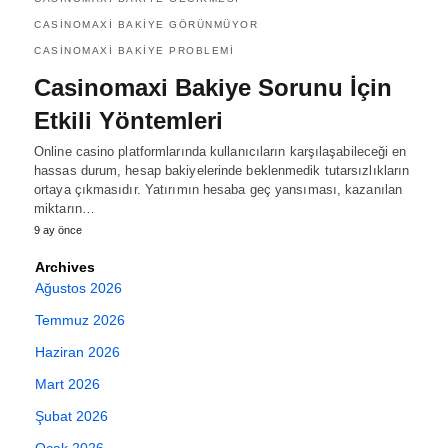
CASINOMAXI BAKIYE GÖRÜNMÜYOR
CASINOMAXI BAKIYE PROBLEMI
Casinomaxi Bakiye Sorunu İçin
Etkili Yöntemleri
Online casino platformlarında kullanıcıların karşılaşabileceği en
hassas durum, hesap bakiyelerinde beklenmedik tutarsızlıkların
ortaya çıkmasıdır. Yatırımın hesaba geç yansıması, kazanılan
miktarın…
9 ay önce
Archives
Ağustos 2026
Temmuz 2026
Haziran 2026
Mart 2026
Şubat 2026