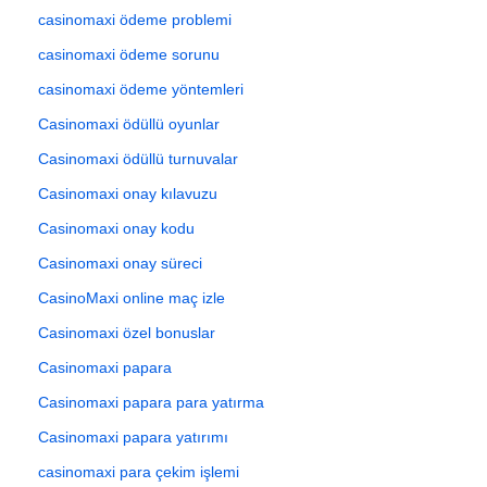
casinomaxi ödeme problemi
casinomaxi ödeme sorunu
casinomaxi ödeme yöntemleri
Casinomaxi ödüllü oyunlar
Casinomaxi ödüllü turnuvalar
Casinomaxi onay kılavuzu
Casinomaxi onay kodu
Casinomaxi onay süreci
CasinoMaxi online maç izle
Casinomaxi özel bonuslar
Casinomaxi papara
Casinomaxi papara para yatırma
Casinomaxi papara yatırımı
casinomaxi para çekim işlemi