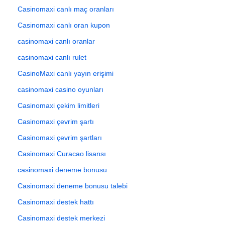
Casinomaxi canlı maç oranları
Casinomaxi canlı oran kupon
casinomaxi canlı oranlar
casinomaxi canlı rulet
CasinoMaxi canlı yayın erişimi
casinomaxi casino oyunları
Casinomaxi çekim limitleri
Casinomaxi çevrim şartı
Casinomaxi çevrim şartları
Casinomaxi Curacao lisansı
casinomaxi deneme bonusu
Casinomaxi deneme bonusu talebi
Casinomaxi destek hattı
Casinomaxi destek merkezi