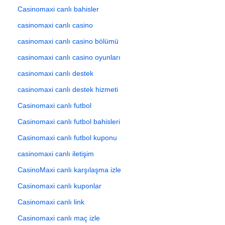
Casinomaxi canlı bahisler
casinomaxi canlı casino
casinomaxi canlı casino bölümü
casinomaxi canlı casino oyunları
casinomaxi canlı destek
casinomaxi canlı destek hizmeti
Casinomaxi canlı futbol
Casinomaxi canlı futbol bahisleri
Casinomaxi canlı futbol kuponu
casinomaxi canlı iletişim
CasinoMaxi canlı karşılaşma izle
Casinomaxi canlı kuponlar
Casinomaxi canlı link
Casinomaxi canlı maç izle