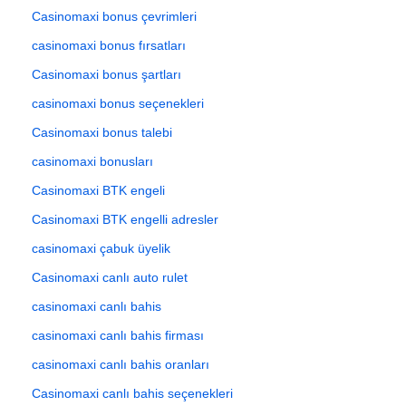
Casinomaxi bonus çevrimleri
casinomaxi bonus fırsatları
Casinomaxi bonus şartları
casinomaxi bonus seçenekleri
Casinomaxi bonus talebi
casinomaxi bonusları
Casinomaxi BTK engeli
Casinomaxi BTK engelli adresler
casinomaxi çabuk üyelik
Casinomaxi canlı auto rulet
casinomaxi canlı bahis
casinomaxi canlı bahis firması
casinomaxi canlı bahis oranları
Casinomaxi canlı bahis seçenekleri