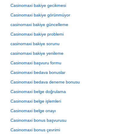
Casinomaxi bakiye gecikmesi
Casinomaxi bakiye görünmüyor
casinomaxi bakiye güncelleme
Casinomaxi bakiye problemi
casinomaxi bakiye sorunu
casinomaxi bakiye yenileme
Casinomaxi başvuru formu
Casinomaxi bedava bonuslar
Casinomaxi bedava deneme bonusu
Casinomaxi belge doğrulama
Casinomaxi belge işlemleri
Casinomaxi belge onayı
Casinomaxi bonus başvurusu
Casinomaxi bonus çevrimi