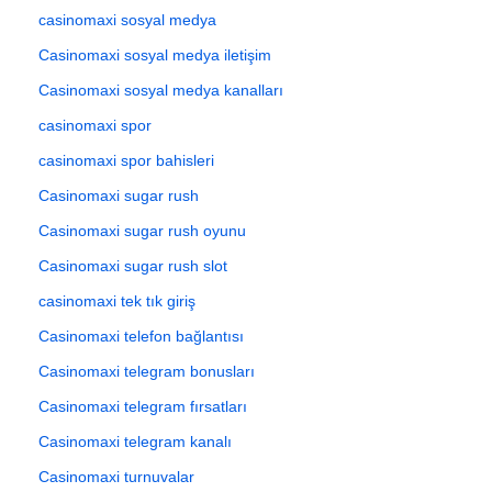
casinomaxi sosyal medya
Casinomaxi sosyal medya iletişim
Casinomaxi sosyal medya kanalları
casinomaxi spor
casinomaxi spor bahisleri
Casinomaxi sugar rush
Casinomaxi sugar rush oyunu
Casinomaxi sugar rush slot
casinomaxi tek tık giriş
Casinomaxi telefon bağlantısı
Casinomaxi telegram bonusları
Casinomaxi telegram fırsatları
Casinomaxi telegram kanalı
Casinomaxi turnuvalar