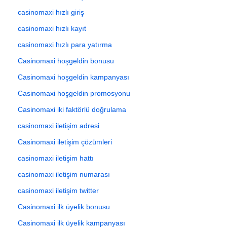
casinomaxi hızlı giriş
casinomaxi hızlı kayıt
casinomaxi hızlı para yatırma
Casinomaxi hoşgeldin bonusu
Casinomaxi hoşgeldin kampanyası
Casinomaxi hoşgeldin promosyonu
Casinomaxi iki faktörlü doğrulama
casinomaxi iletişim adresi
Casinomaxi iletişim çözümleri
casinomaxi iletişim hattı
casinomaxi iletişim numarası
casinomaxi iletişim twitter
Casinomaxi ilk üyelik bonusu
Casinomaxi ilk üyelik kampanyası