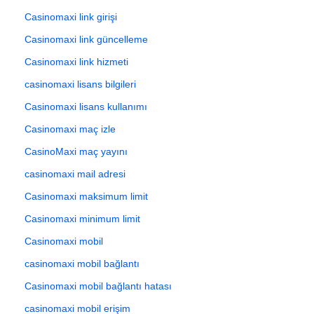
Casinomaxi link girişi
Casinomaxi link güncelleme
Casinomaxi link hizmeti
casinomaxi lisans bilgileri
Casinomaxi lisans kullanımı
Casinomaxi maç izle
CasinoMaxi maç yayını
casinomaxi mail adresi
Casinomaxi maksimum limit
Casinomaxi minimum limit
Casinomaxi mobil
casinomaxi mobil bağlantı
Casinomaxi mobil bağlantı hatası
casinomaxi mobil erişim