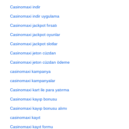
Casinomaxi indir
Casinomaxi indir uygulama
Casinomaxi jackpot fırsatı
Casinomaxi jackpot oyunlar
Casinomaxi jackpot slotlar
Casinomaxi jeton cüzdan
Casinomaxi jeton cüzdan ödeme
casinomaxi kampanya
casinomaxi kampanyalar
Casinomaxi kart ile para yatırma
Casinomaxi kayıp bonusu
Casinomaxi kayıp bonusu alımı
casinomaxi kayıt
Casinomaxi kayıt formu