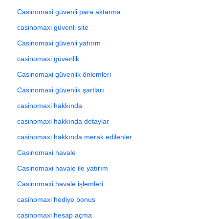
Casinomaxi güvenli para aktarma
casinomaxi güvenli site
Casinomaxi güvenli yatırım
casinomaxi güvenlik
Casinomaxi güvenlik önlemleri
Casinomaxi güvenlik şartları
casinomaxi hakkında
casinomaxi hakkında detaylar
casinomaxi hakkında merak edilenler
Casinomaxi havale
Casinomaxi havale ile yatırım
Casinomaxi havale işlemleri
casinomaxi hediye bonus
casinomaxi hesap açma