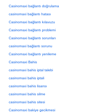
Casinomaxi bağlantı doğrulama
casinomaxi bağlantı hatası
Casinomaxi bağlantı kılavuzu
Casinomaxi bağlantı problemi
Casinomaxi bağlantı sorunları
casinomaxi bağlantı sorunu
Casinomaxi bağlantı yenileme
Casinomaxi Bahis
casinomaxi bahis iptal talebi
casinomaxi bahis iptali
casinomaxi bahis lisansı
casinomaxi bahis silme
casinomaxi bahis sitesi
Casinomaxi bakiye gecikmesi