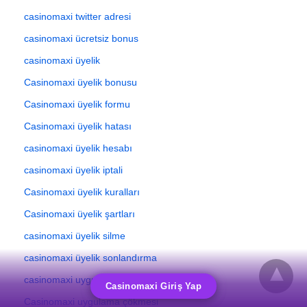
casinomaxi twitter adresi
casinomaxi ücretsiz bonus
casinomaxi üyelik
Casinomaxi üyelik bonusu
Casinomaxi üyelik formu
Casinomaxi üyelik hatası
casinomaxi üyelik hesabı
casinomaxi üyelik iptali
Casinomaxi üyelik kuralları
Casinomaxi üyelik şartları
casinomaxi üyelik silme
casinomaxi üyelik sonlandırma
casinomaxi uygulama
Casinomaxi Giriş Yap
Casinomaxi uygulama çökmesi