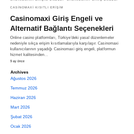
CASINOMAXI KISITLI ERIŞIM
Casinomaxi Giriş Engeli ve
Alternatif Bağlantı Seçenekleri
Online casino platformları, Türkiye'deki yasal düzenlemeler
nedeniyle sıkça erişim kısıtlamalarıyla karşılaşır. Casinomaxi
kullanıcılarının yaşadığı Casinomaxi giriş engeli, platformun
hizmet kalitesinden…
9 ay önce
Archives
Ağustos 2026
Temmuz 2026
Haziran 2026
Mart 2026
Şubat 2026
Ocak 2026