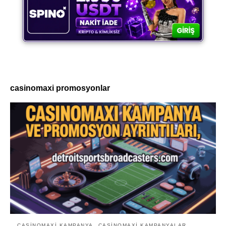
casinomaxi promosyonlar
CASINOMAXI KAMPANYA
CASINOMAXI KAMPANYALAR