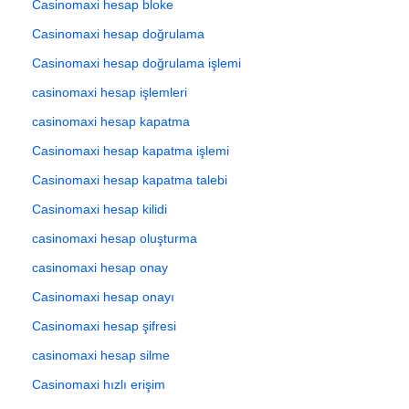
Casinomaxi hesap bloke
Casinomaxi hesap doğrulama
Casinomaxi hesap doğrulama işlemi
casinomaxi hesap işlemleri
casinomaxi hesap kapatma
Casinomaxi hesap kapatma işlemi
Casinomaxi hesap kapatma talebi
Casinomaxi hesap kilidi
casinomaxi hesap oluşturma
casinomaxi hesap onay
Casinomaxi hesap onayı
Casinomaxi hesap şifresi
casinomaxi hesap silme
Casinomaxi hızlı erişim