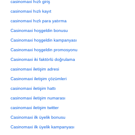
casinomaxi hızlı giriş
casinomaxi hızlı kayıt
casinomaxi hızlı para yatırma
Casinomaxi hoşgeldin bonusu
Casinomaxi hoşgeldin kampanyası
Casinomaxi hoşgeldin promosyonu
Casinomaxi iki faktörlü doğrulama
casinomaxi iletişim adresi
Casinomaxi iletişim çözümleri
casinomaxi iletişim hattı
casinomaxi iletişim numarası
casinomaxi iletişim twitter
Casinomaxi ilk üyelik bonusu
Casinomaxi ilk üyelik kampanyası