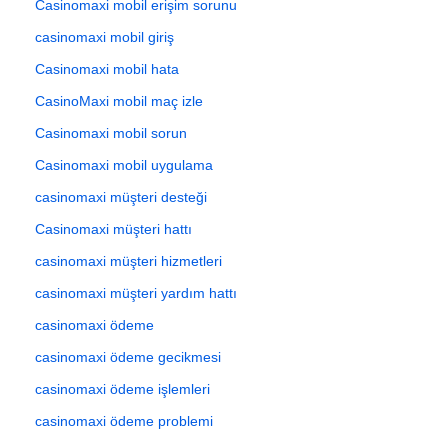
Casinomaxi mobil erişim sorunu
casinomaxi mobil giriş
Casinomaxi mobil hata
CasinoMaxi mobil maç izle
Casinomaxi mobil sorun
Casinomaxi mobil uygulama
casinomaxi müşteri desteği
Casinomaxi müşteri hattı
casinomaxi müşteri hizmetleri
casinomaxi müşteri yardım hattı
casinomaxi ödeme
casinomaxi ödeme gecikmesi
casinomaxi ödeme işlemleri
casinomaxi ödeme problemi