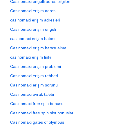
Casinomaxi engelli adres bilgileri
Casinomaxi erişim adresi
casinomaxi erişim adresleri
Casinomaxi erişim engeli
casinomaxi erişim hatası
Casinomaxi erişim hatası alma
casinomaxi erişim linki
Casinomaxi erişim problemi
Casinomaxi erişim rehberi
Casinomaxi erişim sorunu
Casinomaxi evrak talebi
Casinomaxi free spin bonusu
Casinomaxi free spin slot bonusları
Casinomaxi gates of olympus