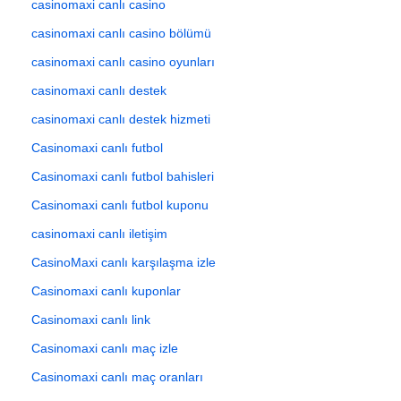
casinomaxi canlı casino
casinomaxi canlı casino bölümü
casinomaxi canlı casino oyunları
casinomaxi canlı destek
casinomaxi canlı destek hizmeti
Casinomaxi canlı futbol
Casinomaxi canlı futbol bahisleri
Casinomaxi canlı futbol kuponu
casinomaxi canlı iletişim
CasinoMaxi canlı karşılaşma izle
Casinomaxi canlı kuponlar
Casinomaxi canlı link
Casinomaxi canlı maç izle
Casinomaxi canlı maç oranları