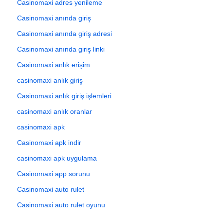
Casinomaxi adres yenileme
Casinomaxi anında giriş
Casinomaxi anında giriş adresi
Casinomaxi anında giriş linki
Casinomaxi anlık erişim
casinomaxi anlık giriş
Casinomaxi anlık giriş işlemleri
casinomaxi anlık oranlar
casinomaxi apk
Casinomaxi apk indir
casinomaxi apk uygulama
Casinomaxi app sorunu
Casinomaxi auto rulet
Casinomaxi auto rulet oyunu