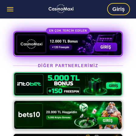
Giriş
EN ÇOK TERCİH EDİLEN
DİĞER PARTNERLERİMİZ