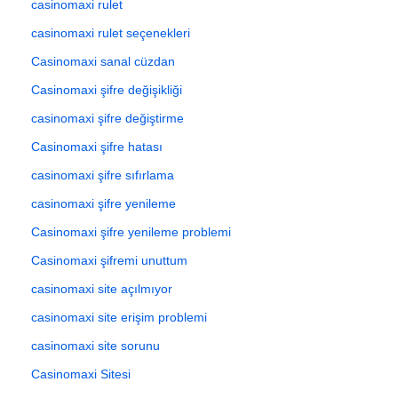
casinomaxi rulet
casinomaxi rulet seçenekleri
Casinomaxi sanal cüzdan
Casinomaxi şifre değişikliği
casinomaxi şifre değiştirme
Casinomaxi şifre hatası
casinomaxi şifre sıfırlama
casinomaxi şifre yenileme
Casinomaxi şifre yenileme problemi
Casinomaxi şifremi unuttum
casinomaxi site açılmıyor
casinomaxi site erişim problemi
casinomaxi site sorunu
Casinomaxi Sitesi