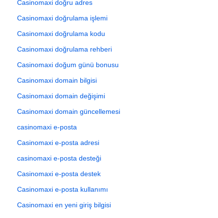
Casinomaxi doğru adres
Casinomaxi doğrulama işlemi
Casinomaxi doğrulama kodu
Casinomaxi doğrulama rehberi
Casinomaxi doğum günü bonusu
Casinomaxi domain bilgisi
Casinomaxi domain değişimi
Casinomaxi domain güncellemesi
casinomaxi e-posta
Casinomaxi e-posta adresi
casinomaxi e-posta desteği
Casinomaxi e-posta destek
Casinomaxi e-posta kullanımı
Casinomaxi en yeni giriş bilgisi