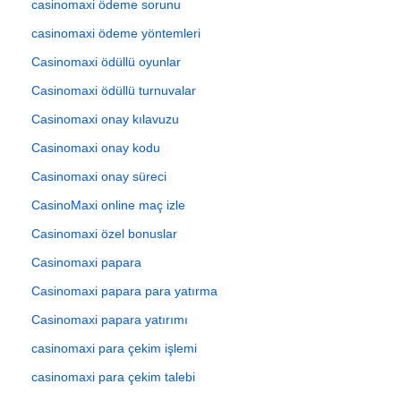
casinomaxi ödeme sorunu
casinomaxi ödeme yöntemleri
Casinomaxi ödüllü oyunlar
Casinomaxi ödüllü turnuvalar
Casinomaxi onay kılavuzu
Casinomaxi onay kodu
Casinomaxi onay süreci
CasinoMaxi online maç izle
Casinomaxi özel bonuslar
Casinomaxi papara
Casinomaxi papara para yatırma
Casinomaxi papara yatırımı
casinomaxi para çekim işlemi
casinomaxi para çekim talebi