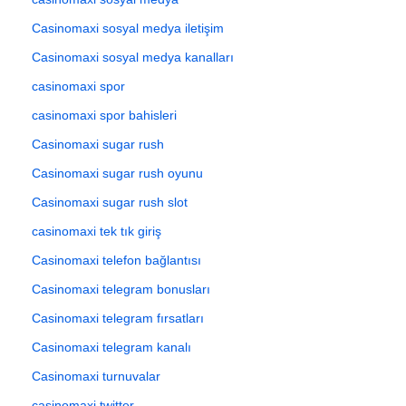
Casinomaxi sosyal medya iletişim
Casinomaxi sosyal medya kanalları
casinomaxi spor
casinomaxi spor bahisleri
Casinomaxi sugar rush
Casinomaxi sugar rush oyunu
Casinomaxi sugar rush slot
casinomaxi tek tık giriş
Casinomaxi telefon bağlantısı
Casinomaxi telegram bonusları
Casinomaxi telegram fırsatları
Casinomaxi telegram kanalı
Casinomaxi turnuvalar
casinomaxi twitter