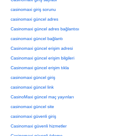
casinomaxi giriş sorunu
casinomaxi güncel adres
Casinomaxi güncel adres bağlantısı
casinomaxi güncel bağlantı
Casinomaxi güncel erişim adresi
Casinomaxi güncel erişim bilgileri
Casinomaxi güncel erişim tıkla
casinomaxi güncel giriş
casinomaxi güncel link
CasinoMaxi güncel maç yayınları
casinomaxi güncel site
casinomaxi güvenli giriş
Casinomaxi güvenli hizmetler
Casinomaxi güvenli ödeme