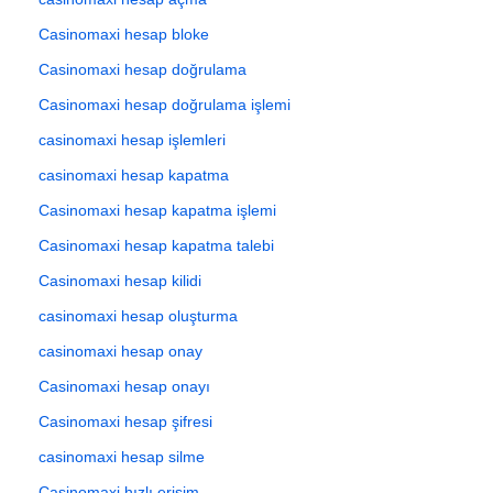
Casinomaxi hesap bloke
Casinomaxi hesap doğrulama
Casinomaxi hesap doğrulama işlemi
casinomaxi hesap işlemleri
casinomaxi hesap kapatma
Casinomaxi hesap kapatma işlemi
Casinomaxi hesap kapatma talebi
Casinomaxi hesap kilidi
casinomaxi hesap oluşturma
casinomaxi hesap onay
Casinomaxi hesap onayı
Casinomaxi hesap şifresi
casinomaxi hesap silme
Casinomaxi hızlı erişim