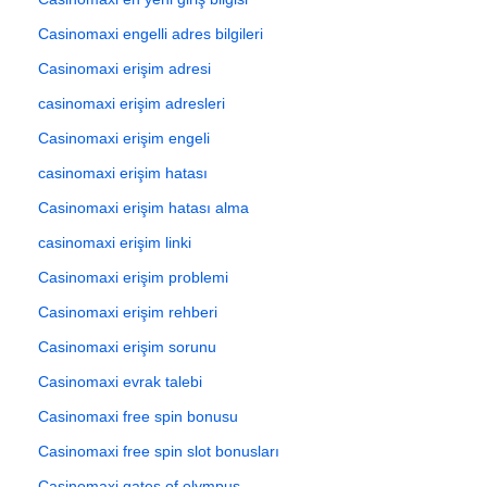
Casinomaxi engelli adres bilgileri
Casinomaxi erişim adresi
casinomaxi erişim adresleri
Casinomaxi erişim engeli
casinomaxi erişim hatası
Casinomaxi erişim hatası alma
casinomaxi erişim linki
Casinomaxi erişim problemi
Casinomaxi erişim rehberi
Casinomaxi erişim sorunu
Casinomaxi evrak talebi
Casinomaxi free spin bonusu
Casinomaxi free spin slot bonusları
Casinomaxi gates of olympus