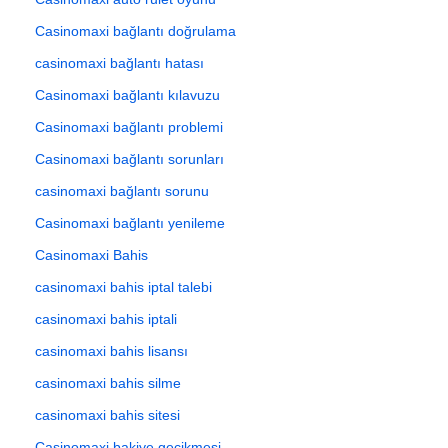
Casinomaxi bağlantı doğrulama
casinomaxi bağlantı hatası
Casinomaxi bağlantı kılavuzu
Casinomaxi bağlantı problemi
Casinomaxi bağlantı sorunları
casinomaxi bağlantı sorunu
Casinomaxi bağlantı yenileme
Casinomaxi Bahis
casinomaxi bahis iptal talebi
casinomaxi bahis iptali
casinomaxi bahis lisansı
casinomaxi bahis silme
casinomaxi bahis sitesi
Casinomaxi bakiye gecikmesi