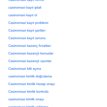
casinomaxi kayıt iptali
casinomaxi kayıt ol
Casinomaxi kayıt problemi
Casinomaxi kayıt şartları
Casinomaxi kayıt sorunu
Casinomaxi kazanç fırsatları
Casinomaxi kazançlı bonuslar
Casinomaxi kazançlı oyunlar
Casinomaxi kilit açma
casinomaxi kimlik doğrulama
Casinomaxi kimlik hesap onayı
Casinomaxi kimlik kontrolü
casinomaxi kimlik onayı
casinomaxi kimlik yükleme