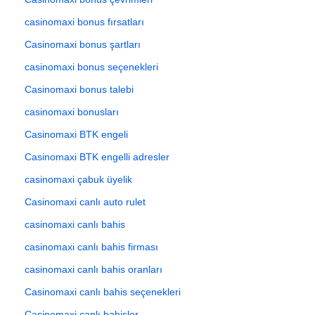
casinomaxi bonus fırsatları
Casinomaxi bonus şartları
casinomaxi bonus seçenekleri
Casinomaxi bonus talebi
casinomaxi bonusları
Casinomaxi BTK engeli
Casinomaxi BTK engelli adresler
casinomaxi çabuk üyelik
Casinomaxi canlı auto rulet
casinomaxi canlı bahis
casinomaxi canlı bahis firması
casinomaxi canlı bahis oranları
Casinomaxi canlı bahis seçenekleri
Casinomaxi canlı bahisler