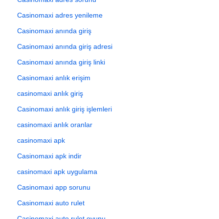
Casinomaxi adres yenileme
Casinomaxi anında giriş
Casinomaxi anında giriş adresi
Casinomaxi anında giriş linki
Casinomaxi anlık erişim
casinomaxi anlık giriş
Casinomaxi anlık giriş işlemleri
casinomaxi anlık oranlar
casinomaxi apk
Casinomaxi apk indir
casinomaxi apk uygulama
Casinomaxi app sorunu
Casinomaxi auto rulet
Casinomaxi auto rulet oyunu