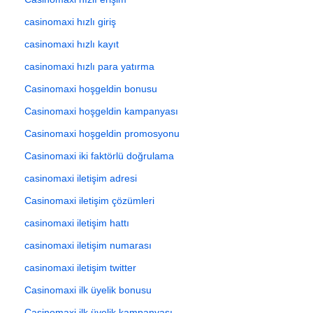
casinomaxi hızlı giriş
casinomaxi hızlı kayıt
casinomaxi hızlı para yatırma
Casinomaxi hoşgeldin bonusu
Casinomaxi hoşgeldin kampanyası
Casinomaxi hoşgeldin promosyonu
Casinomaxi iki faktörlü doğrulama
casinomaxi iletişim adresi
Casinomaxi iletişim çözümleri
casinomaxi iletişim hattı
casinomaxi iletişim numarası
casinomaxi iletişim twitter
Casinomaxi ilk üyelik bonusu
Casinomaxi ilk üyelik kampanyası