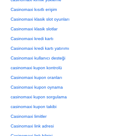
Casinomaxi kısıtlı erişim
Casinomaxi klasik slot oyunları
Casinomaxi klasik slotlar
Casinomaxi kredi kartı
Casinomaxi kredi kartı yatırımı
Casinomaxi kullanıcı desteği
casinomaxi kupon kontrolü
Casinomaxi kupon oranları
Casinomaxi kupon oynama
casinomaxi kupon sorgulama
casinomaxi kupon takibi
Casinomaxi limitler
Casinomaxi link adresi
Casinomaxi link bilgisi