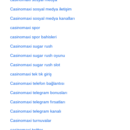
Casinomaxi sosyal medya iletişim
Casinomaxi sosyal medya kanalları
casinomaxi spor
casinomaxi spor bahisleri
Casinomaxi sugar rush
Casinomaxi sugar rush oyunu
Casinomaxi sugar rush slot
casinomaxi tek tık giriş
Casinomaxi telefon bağlantısı
Casinomaxi telegram bonusları
Casinomaxi telegram fırsatları
Casinomaxi telegram kanalı
Casinomaxi turnuvalar
casinomaxi twitter