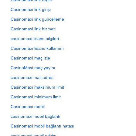
Casinomaxi link girişi
Casinomaxi link güncelleme
Casinomaxi link hizmeti
casinomaxi lisans bilgileri
Casinomaxi lisans kullanımı
Casinomaxi maç izle
CasinoMaxi maç yayını
casinomaxi mail adresi
Casinomaxi maksimum limit
Casinomaxi minimum limit
Casinomaxi mobil
casinomaxi mobil bağlantı
Casinomaxi mobil bağlantı hatası
casinomaxi mobil erişim