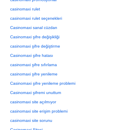
casinomaxi rulet
casinomaxi rulet seçenekleri
Casinomaxi sanal cüzdan
Casinomaxi şifre değişikliği
casinomaxi şifre değiştirme
Casinomaxi şifre hatası
casinomaxi şifre sıfırlama
casinomaxi şifre yenileme
Casinomaxi şifre yenileme problemi
Casinomaxi şifremi unuttum
casinomaxi site açılmıyor
casinomaxi site erişim problemi
casinomaxi site sorunu
Casinomaxi Sitesi