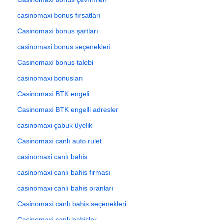
casinomaxi bonus fırsatları
Casinomaxi bonus şartları
casinomaxi bonus seçenekleri
Casinomaxi bonus talebi
casinomaxi bonusları
Casinomaxi BTK engeli
Casinomaxi BTK engelli adresler
casinomaxi çabuk üyelik
Casinomaxi canlı auto rulet
casinomaxi canlı bahis
casinomaxi canlı bahis firması
casinomaxi canlı bahis oranları
Casinomaxi canlı bahis seçenekleri
Casinomaxi canlı bahisler