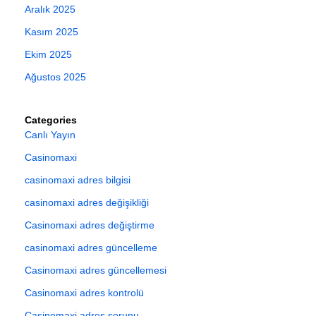
Aralık 2025
Kasım 2025
Ekim 2025
Ağustos 2025
Categories
Canlı Yayın
Casinomaxi
casinomaxi adres bilgisi
casinomaxi adres değişikliği
Casinomaxi adres değiştirme
casinomaxi adres güncelleme
Casinomaxi adres güncellemesi
Casinomaxi adres kontrolü
Casinomaxi adres sorunu