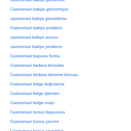
Casinomaxi bakiye görünmüyor
casinomaxi bakiye güncelleme
Casinomaxi bakiye problemi
casinomaxi bakiye sorunu
casinomaxi bakiye yenileme
Casinomaxi başvuru formu
Casinomaxi bedava bonuslar
Casinomaxi bedava deneme bonusu
Casinomaxi belge doğrulama
Casinomaxi belge işlemleri
Casinomaxi belge onayı
Casinomaxi bonus başvurusu
Casinomaxi bonus çevrimi
Casinomaxi bonus çevrimleri