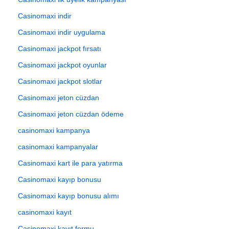
Casinomaxi indir
Casinomaxi indir uygulama
Casinomaxi jackpot fırsatı
Casinomaxi jackpot oyunlar
Casinomaxi jackpot slotlar
Casinomaxi jeton cüzdan
Casinomaxi jeton cüzdan ödeme
casinomaxi kampanya
casinomaxi kampanyalar
Casinomaxi kart ile para yatırma
Casinomaxi kayıp bonusu
Casinomaxi kayıp bonusu alımı
casinomaxi kayıt
Casinomaxi kayıt formu