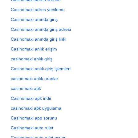
Casinomaxi adres yenileme
Casinomaxi anında giriş
Casinomaxi anında giriş adresi
Casinomaxi anında giriş linki
Casinomaxi anlık erişim
casinomaxi anlık giriş
Casinomaxi anlık giriş işlemleri
casinomaxi anlık oranlar
casinomaxi apk
Casinomaxi apk indir
casinomaxi apk uygulama
Casinomaxi app sorunu
Casinomaxi auto rulet
Casinomaxi auto rulet oyunu