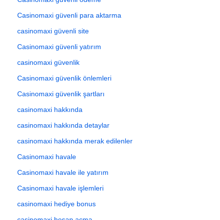
Casinomaxi güvenli para aktarma
casinomaxi güvenli site
Casinomaxi güvenli yatırım
casinomaxi güvenlik
Casinomaxi güvenlik önlemleri
Casinomaxi güvenlik şartları
casinomaxi hakkında
casinomaxi hakkında detaylar
casinomaxi hakkında merak edilenler
Casinomaxi havale
Casinomaxi havale ile yatırım
Casinomaxi havale işlemleri
casinomaxi hediye bonus
casinomaxi hesap açma