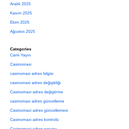
Aralık 2025
Kasım 2025
Ekim 2025
Ağustos 2025
Categories
Canlı Yayın
Casinomaxi
casinomaxi adres bilgisi
casinomaxi adres değişikliği
Casinomaxi adres değiştirme
casinomaxi adres güncelleme
Casinomaxi adres güncellemesi
Casinomaxi adres kontrolü
Casinomaxi adres sorunu