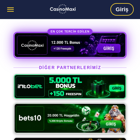
Giriş
EN ÇOK TERCİH EDİLEN
DİĞER PARTNERLERİMİZ