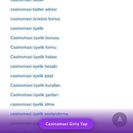
casinomaxi twitter adresi
casinomaxi ücretsiz bonus
casinomaxi üyelik
Casinomaxi üyelik bonusu
Casinomaxi üyelik formu
Casinomaxi üyelik hatası
casinomaxi üyelik hesabı
casinomaxi üyelik iptali
Casinomaxi üyelik kuralları
Casinomaxi üyelik şartları
casinomaxi üyelik silme
casinomaxi üyelik sonlandırma
casinomaxi uygulama
Casinomaxi Giriş Yap
Casinomaxi uygulama çökmesi