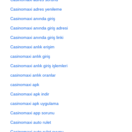
Casinomaxi adres yenileme
Casinomaxi anında giriş
Casinomaxi anında giriş adresi
Casinomaxi anında giriş linki
Casinomaxi anlık erişim
casinomaxi anlık giriş
Casinomaxi anlık giriş işlemleri
casinomaxi anlık oranlar
casinomaxi apk
Casinomaxi apk indir
casinomaxi apk uygulama
Casinomaxi app sorunu
Casinomaxi auto rulet
Casinomaxi auto rulet oyunu