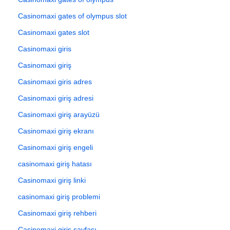
Casinomaxi gates of olympus slot
Casinomaxi gates slot
Casinomaxi giris
Casinomaxi giriş
Casinomaxi giris adres
Casinomaxi giriş adresi
Casinomaxi giriş arayüzü
Casinomaxi giriş ekranı
Casinomaxi giriş engeli
casinomaxi giriş hatası
Casinomaxi giriş linki
casinomaxi giriş problemi
Casinomaxi giriş rehberi
Casinomaxi giriş sayfası