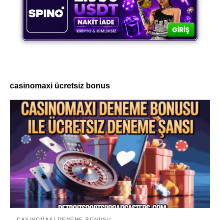
casinomaxi ücretsiz bonus
CASINOMAXI DENEME BONUSU