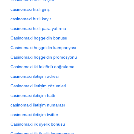
casinomaxi hızlı giriş
casinomaxi hızlı kayıt
casinomaxi hızlı para yatırma
Casinomaxi hoşgeldin bonusu
Casinomaxi hoşgeldin kampanyası
Casinomaxi hoşgeldin promosyonu
Casinomaxi iki faktörlü doğrulama
casinomaxi iletişim adresi
Casinomaxi iletişim çözümleri
casinomaxi iletişim hattı
casinomaxi iletişim numarası
casinomaxi iletişim twitter
Casinomaxi ilk üyelik bonusu
Casinomaxi ilk üyelik kampanyası