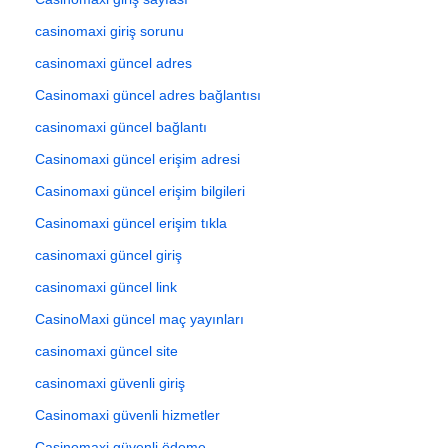
casinomaxi giriş sorunu
casinomaxi güncel adres
Casinomaxi güncel adres bağlantısı
casinomaxi güncel bağlantı
Casinomaxi güncel erişim adresi
Casinomaxi güncel erişim bilgileri
Casinomaxi güncel erişim tıkla
casinomaxi güncel giriş
casinomaxi güncel link
CasinoMaxi güncel maç yayınları
casinomaxi güncel site
casinomaxi güvenli giriş
Casinomaxi güvenli hizmetler
Casinomaxi güvenli ödeme