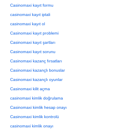
Casinomaxi kayıt formu
casinomaxi kayıt iptali
casinomaxi kayıt ol
Casinomaxi kayıt problemi
Casinomaxi kayıt şartları
Casinomaxi kayıt sorunu
Casinomaxi kazanç fırsatları
Casinomaxi kazançlı bonuslar
Casinomaxi kazançlı oyunlar
Casinomaxi kilit açma
casinomaxi kimlik doğrulama
Casinomaxi kimlik hesap onayı
Casinomaxi kimlik kontrolü
casinomaxi kimlik onayı