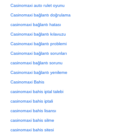
Casinomaxi auto rulet oyunu
Casinomaxi bağlantı doğrulama
casinomaxi bağlantı hatası
Casinomaxi bağlantı kılavuzu
Casinomaxi bağlantı problemi
Casinomaxi bağlantı sorunları
casinomaxi bağlantı sorunu
Casinomaxi bağlantı yenileme
Casinomaxi Bahis
casinomaxi bahis iptal talebi
casinomaxi bahis iptali
casinomaxi bahis lisansı
casinomaxi bahis silme
casinomaxi bahis sitesi