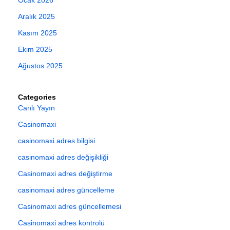
Ocak 2026
Aralık 2025
Kasım 2025
Ekim 2025
Ağustos 2025
Categories
Canlı Yayın
Casinomaxi
casinomaxi adres bilgisi
casinomaxi adres değişikliği
Casinomaxi adres değiştirme
casinomaxi adres güncelleme
Casinomaxi adres güncellemesi
Casinomaxi adres kontrolü