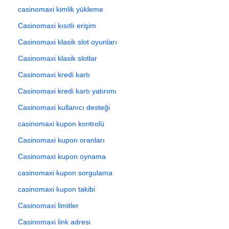
casinomaxi kimlik yükleme
Casinomaxi kısıtlı erişim
Casinomaxi klasik slot oyunları
Casinomaxi klasik slotlar
Casinomaxi kredi kartı
Casinomaxi kredi kartı yatırımı
Casinomaxi kullanıcı desteği
casinomaxi kupon kontrolü
Casinomaxi kupon oranları
Casinomaxi kupon oynama
casinomaxi kupon sorgulama
casinomaxi kupon takibi
Casinomaxi limitler
Casinomaxi link adresi