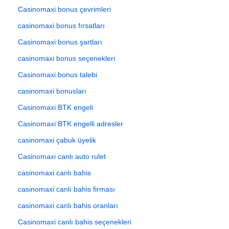
Casinomaxi bonus çevrimleri
casinomaxi bonus fırsatları
Casinomaxi bonus şartları
casinomaxi bonus seçenekleri
Casinomaxi bonus talebi
casinomaxi bonusları
Casinomaxi BTK engeli
Casinomaxi BTK engelli adresler
casinomaxi çabuk üyelik
Casinomaxi canlı auto rulet
casinomaxi canlı bahis
casinomaxi canlı bahis firması
casinomaxi canlı bahis oranları
Casinomaxi canlı bahis seçenekleri