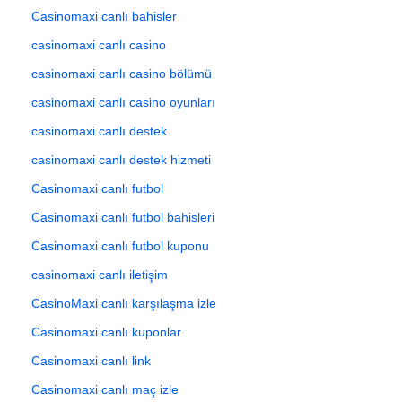
Casinomaxi canlı bahisler
casinomaxi canlı casino
casinomaxi canlı casino bölümü
casinomaxi canlı casino oyunları
casinomaxi canlı destek
casinomaxi canlı destek hizmeti
Casinomaxi canlı futbol
Casinomaxi canlı futbol bahisleri
Casinomaxi canlı futbol kuponu
casinomaxi canlı iletişim
CasinoMaxi canlı karşılaşma izle
Casinomaxi canlı kuponlar
Casinomaxi canlı link
Casinomaxi canlı maç izle