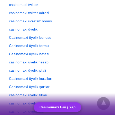
casinomaxi twitter
casinomaxi twitter adresi
casinomaxi ücretsiz bonus
casinomaxi üyelik
Casinomaxi üyelik bonusu
Casinomaxi üyelik formu
Casinomaxi üyelik hatası
casinomaxi üyelik hesabı
casinomaxi üyelik iptali
Casinomaxi üyelik kuralları
Casinomaxi üyelik şartları
casinomaxi üyelik silme
casinomaxi üyelik sonlandırma
Casinomaxi Giriş Yap
casinomaxi uygulama