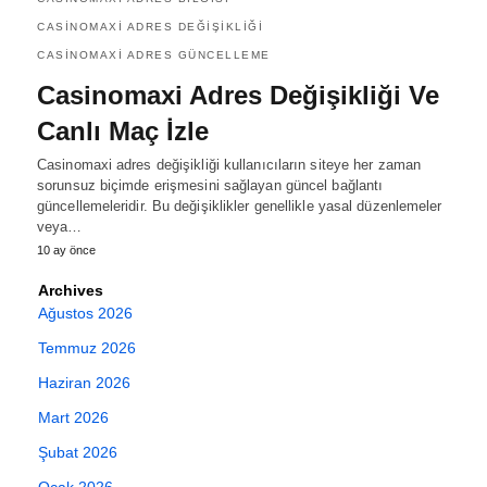
CASINOMAXI ADRES DEĞIŞIKLIĞI
CASINOMAXI ADRES GÜNCELLEME
Casinomaxi Adres Değişikliği Ve
Canlı Maç İzle
Casinomaxi adres değişikliği kullanıcıların siteye her zaman
sorunsuz biçimde erişmesini sağlayan güncel bağlantı
güncellemeleridir. Bu değişiklikler genellikle yasal düzenlemeler
veya…
10 ay önce
Archives
Ağustos 2026
Temmuz 2026
Haziran 2026
Mart 2026
Şubat 2026