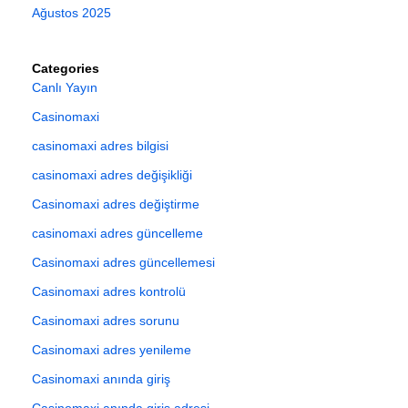
Ağustos 2025
Categories
Canlı Yayın
Casinomaxi
casinomaxi adres bilgisi
casinomaxi adres değişikliği
Casinomaxi adres değiştirme
casinomaxi adres güncelleme
Casinomaxi adres güncellemesi
Casinomaxi adres kontrolü
Casinomaxi adres sorunu
Casinomaxi adres yenileme
Casinomaxi anında giriş
Casinomaxi anında giriş adresi