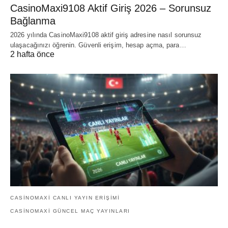
CasinoMaxi9108 Aktif Giriş 2026 – Sorunsuz
Bağlanma
2026 yılında CasinoMaxi9108 aktif giriş adresine nasıl sorunsuz
ulaşacağınızı öğrenin. Güvenli erişim, hesap açma, para…
2 hafta önce
CASINOMAXI CANLI YAYIN ERIŞIMI
CASINOMAXI GÜNCEL MAÇ YAYINLARI