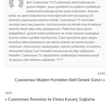
Ben Casinomaxi TV! Casinomaxi sitesi hakkında en
güncel bilgileri, yayın içeriklerini ve platform özelliklerini
kullanıcılarla buluşturan bir içerik üreticisiyim. Amacım,
bahis ve casino tutkunlarının hem eğlenceli hem de kazançlı bir
deneyim yaşamasına yardımcı olmak. Casinomaxi TV üzerinden
sunulan canlı maç yayınları, özel turnuvalar ve yüksek oran fırsatlarını
düzenli olarak takip edip paylaşıyorum. Platformun giriş adresi
değişiklikleri, güvenli erişim yöntemleri ve mobil kullanım avantajları
üzerine rehber içerikler hazırlıyorum. Canlı yayınlarda oyun akışını
kesintisiz takip edebilmeniz için teknik öneriler ve izleme ipuçları
veriyorum. Ayrıca bonus kampanyaları, ödeme yöntemleri ve kullanıcı
deneyimini artıran özel hizmetler konusunda da bilgi sağlıyorum.
Hedefim, Casinomaxi TV izleyicilerinin platformdan maksimum keyif
ve kazanç elde etmesini sağlamak. ????
İLERI
Casinomaxi Müşteri Hizmetleri Aktif Destek Süreci »
GERI
« Casinomaxi Bonusları ile Ekstra Kazanç Sağlama