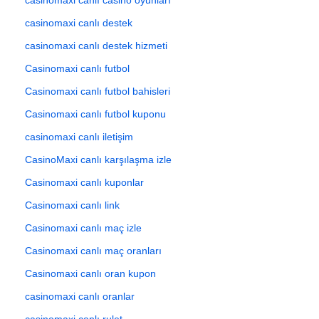
casinomaxi canlı destek
casinomaxi canlı destek hizmeti
Casinomaxi canlı futbol
Casinomaxi canlı futbol bahisleri
Casinomaxi canlı futbol kuponu
casinomaxi canlı iletişim
CasinoMaxi canlı karşılaşma izle
Casinomaxi canlı kuponlar
Casinomaxi canlı link
Casinomaxi canlı maç izle
Casinomaxi canlı maç oranları
Casinomaxi canlı oran kupon
casinomaxi canlı oranlar
casinomaxi canlı rulet