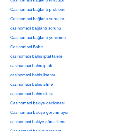
Casinomaxi bağlantı problemi
Casinomaxi bağlantı sorunları
casinomaxi bağlantı sorunu
Casinomaxi bağlantı yenileme
Casinomaxi Bahis
casinomaxi bahis iptal talebi
casinomaxi bahis iptali
casinomaxi bahis lisansı
casinomaxi bahis silme
casinomaxi bahis sitesi
Casinomaxi bakiye gecikmesi
Casinomaxi bakiye görünmüyor
casinomaxi bakiye güncelleme
Casinomaxi bakiye problemi