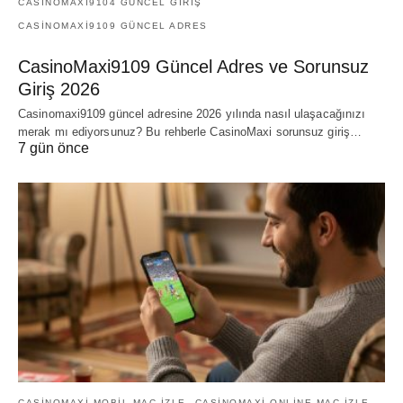
CASINOMAXI9104 GÜNCEL GIRIŞ
CASINOMAXI9109 GÜNCEL ADRES
CasinoMaxi9109 Güncel Adres ve Sorunsuz
Giriş 2026
Casinomaxi9109 güncel adresine 2026 yılında nasıl ulaşacağınızı
merak mı ediyorsunuz? Bu rehberle CasinoMaxi sorunsuz giriş…
7 gün önce
CASINOMAXI MOBIL MAÇ IZLE
CASINOMAXI ONLINE MAÇ IZLE