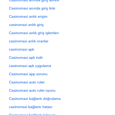
Casinomaxi anında giriş linki
Casinomaxi anlık erişim
casinomaxi anlık giriş
Casinomaxi anlık giriş işlemleri
casinomaxi anlık oranlar
casinomaxi apk
Casinomaxi apk indir
casinomaxi apk uygulama
Casinomaxi app sorunu
Casinomaxi auto rulet
Casinomaxi auto rulet oyunu
Casinomaxi bağlantı doğrulama
casinomaxi bağlantı hatası
Casinomaxi bağlantı kılavuzu