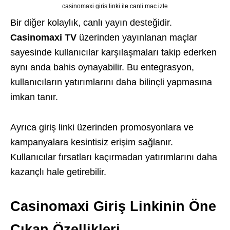
casinomaxi giris linki ile canli mac izle
Bir diğer kolaylık, canlı yayın desteğidir.
Casinomaxi TV
üzerinden yayınlanan maçlar
sayesinde kullanıcılar karşılaşmaları takip ederken
aynı anda bahis oynayabilir. Bu entegrasyon,
kullanıcıların yatırımlarını daha bilinçli yapmasına
imkan tanır.
Ayrıca giriş linki üzerinden promosyonlara ve
kampanyalara kesintisiz erişim sağlanır.
Kullanıcılar fırsatları kaçırmadan yatırımlarını daha
kazançlı hale getirebilir.
Casinomaxi Giriş Linkinin Öne
Çıkan Özellikleri