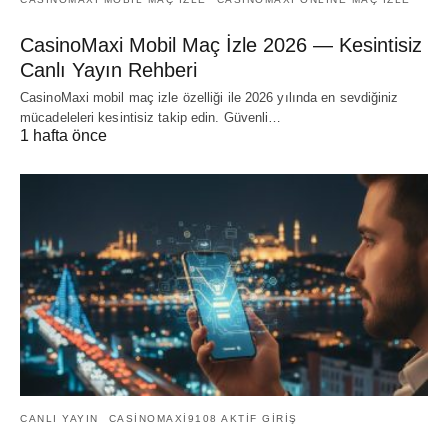
CasinoMaxi Mobil Maç İzle 2026 — Kesintisiz
Canlı Yayın Rehberi
CasinoMaxi mobil maç izle özelliği ile 2026 yılında en sevdiğiniz
mücadeleleri kesintisiz takip edin. Güvenli…
1 hafta önce
CANLI YAYIN
CASINOMAXI9108 AKTIF GIRIŞ