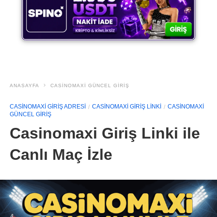
ANASAYFA
CASINOMAXI GÜNCEL GIRIŞ
CASINOMAXI GIRIŞ ADRESI
CASINOMAXI GIRIŞ LINKI
CASINOMAXI
GÜNCEL GIRIŞ
Casinomaxi Giriş Linki ile
Canlı Maç İzle