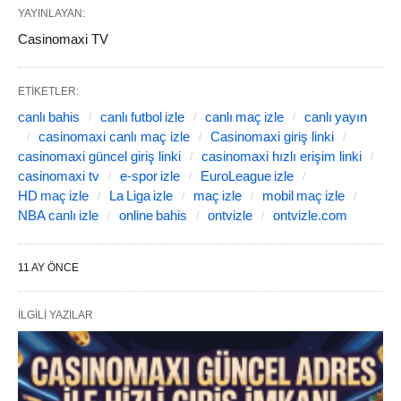
YAYINLAYAN:
Casinomaxi TV
ETIKETLER:
canlı bahis
canlı futbol izle
canlı maç izle
canlı yayın
casinomaxi canlı maç izle
Casinomaxi giriş linki
casinomaxi güncel giriş linki
casinomaxi hızlı erişim linki
casinomaxi tv
e‑spor izle
EuroLeague izle
HD maç izle
La Liga izle
maç izle
mobil maç izle
NBA canlı izle
online bahis
ontvizle
ontvizle.com
11 AY ÖNCE
İLGILI YAZILAR