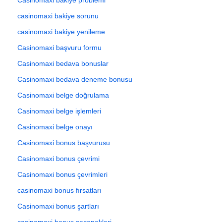
casinomaxi bakiye sorunu
casinomaxi bakiye yenileme
Casinomaxi başvuru formu
Casinomaxi bedava bonuslar
Casinomaxi bedava deneme bonusu
Casinomaxi belge doğrulama
Casinomaxi belge işlemleri
Casinomaxi belge onayı
Casinomaxi bonus başvurusu
Casinomaxi bonus çevrimi
Casinomaxi bonus çevrimleri
casinomaxi bonus fırsatları
Casinomaxi bonus şartları
casinomaxi bonus seçenekleri