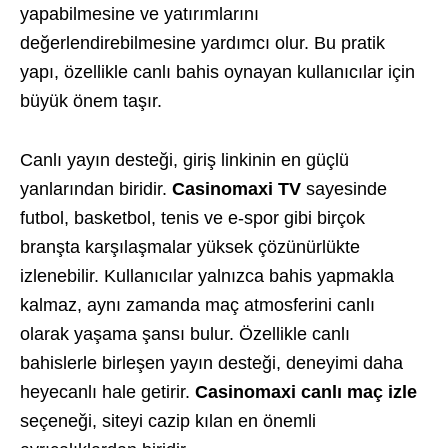
yapabilmesine ve yatırımlarını
değerlendirebilmesine yardımcı olur. Bu pratik
yapı, özellikle canlı bahis oynayan kullanıcılar için
büyük önem taşır.
Canlı yayın desteği, giriş linkinin en güçlü
yanlarından biridir.
Casinomaxi TV
sayesinde
futbol, basketbol, tenis ve e-spor gibi birçok
branşta karşılaşmalar yüksek çözünürlükte
izlenebilir. Kullanıcılar yalnızca bahis yapmakla
kalmaz, aynı zamanda maç atmosferini canlı
olarak yaşama şansı bulur. Özellikle canlı
bahislerle birleşen yayın desteği, deneyimi daha
heyecanlı hale getirir.
Casinomaxi canlı maç izle
seçeneği, siteyi cazip kılan en önemli