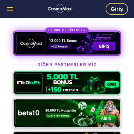
Giriş
EN ÇOK TERCİH EDİLEN
DİĞER PARTNERLERİMİZ