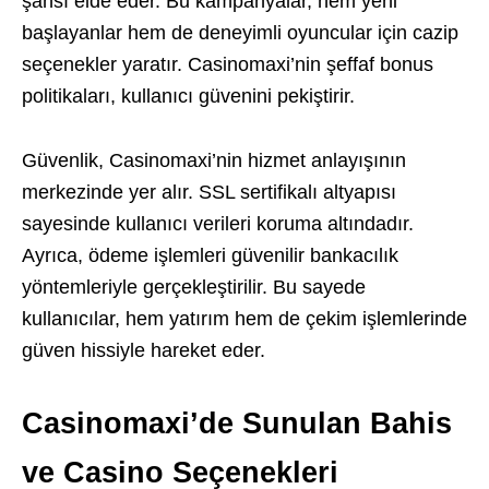
şansı elde eder. Bu kampanyalar, hem yeni
başlayanlar hem de deneyimli oyuncular için cazip
seçenekler yaratır. Casinomaxi’nin şeffaf bonus
politikaları, kullanıcı güvenini pekiştirir.
Güvenlik, Casinomaxi’nin hizmet anlayışının
merkezinde yer alır. SSL sertifikalı altyapısı
sayesinde kullanıcı verileri koruma altındadır.
Ayrıca, ödeme işlemleri güvenilir bankacılık
yöntemleriyle gerçekleştirilir. Bu sayede
kullanıcılar, hem yatırım hem de çekim işlemlerinde
güven hissiyle hareket eder.
Casinomaxi’de Sunulan Bahis
ve Casino Seçenekleri