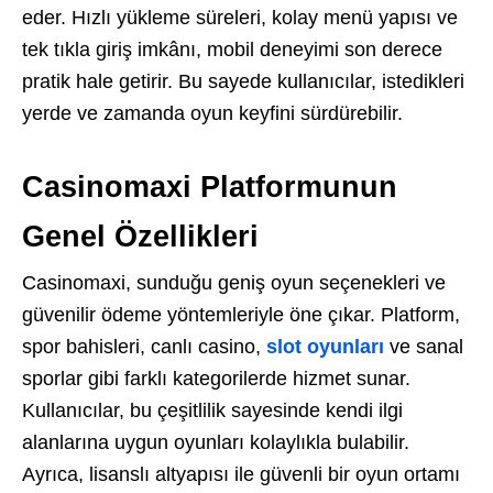
eder. Hızlı yükleme süreleri, kolay menü yapısı ve
tek tıkla giriş imkânı, mobil deneyimi son derece
pratik hale getirir. Bu sayede kullanıcılar, istedikleri
yerde ve zamanda oyun keyfini sürdürebilir.
Casinomaxi Platformunun
Genel Özellikleri
Casinomaxi, sunduğu geniş oyun seçenekleri ve
güvenilir ödeme yöntemleriyle öne çıkar. Platform,
spor bahisleri, canlı casino,
slot oyunları
ve sanal
sporlar gibi farklı kategorilerde hizmet sunar.
Kullanıcılar, bu çeşitlilik sayesinde kendi ilgi
alanlarına uygun oyunları kolaylıkla bulabilir.
Ayrıca, lisanslı altyapısı ile güvenli bir oyun ortamı