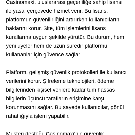
Casinomaxi, uluslararası geçerliliğe sahip lisansı
ile yasal çerçevede hizmet verir. Bu lisans,
platformun güvenilirliğini artırırken kullanıcıların
haklarını korur. Site, tüm işlemlerini lisans
kurallarına uygun şekilde yürütür. Bu durum, hem
yeni üyeler hem de uzun süredir platformu
kullananlar için güvence sağlar.
Platform, gelişmiş güvenlik protokolleri ile kullanıcı
verilerini korur. Şifreleme teknolojileri, ödeme
bilgilerinden kişisel verilere kadar tüm hassas
bilgilerin üçüncü tarafların erişimine karşı
korunmasını sağlar. Bu sayede kullanıcılar, gönül
rahatlığıyla işlem yapabilir.
Müşteri desteği, Casinomaxi’nin güvenlik