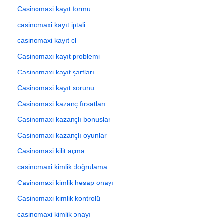
Casinomaxi kayıt formu
casinomaxi kayıt iptali
casinomaxi kayıt ol
Casinomaxi kayıt problemi
Casinomaxi kayıt şartları
Casinomaxi kayıt sorunu
Casinomaxi kazanç fırsatları
Casinomaxi kazançlı bonuslar
Casinomaxi kazançlı oyunlar
Casinomaxi kilit açma
casinomaxi kimlik doğrulama
Casinomaxi kimlik hesap onayı
Casinomaxi kimlik kontrolü
casinomaxi kimlik onayı