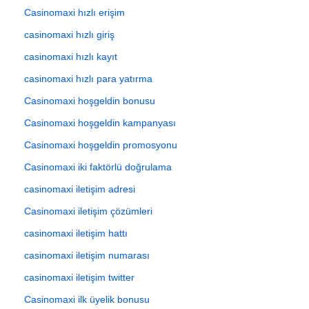
Casinomaxi hızlı erişim
casinomaxi hızlı giriş
casinomaxi hızlı kayıt
casinomaxi hızlı para yatırma
Casinomaxi hoşgeldin bonusu
Casinomaxi hoşgeldin kampanyası
Casinomaxi hoşgeldin promosyonu
Casinomaxi iki faktörlü doğrulama
casinomaxi iletişim adresi
Casinomaxi iletişim çözümleri
casinomaxi iletişim hattı
casinomaxi iletişim numarası
casinomaxi iletişim twitter
Casinomaxi ilk üyelik bonusu