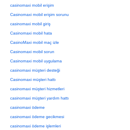
casinomaxi mobil erişim
Casinomaxi mobil erişim sorunu
casinomaxi mobil giriş
Casinomaxi mobil hata
CasinoMaxi mobil maç izle
Casinomaxi mobil sorun
Casinomaxi mobil uygulama
casinomaxi müşteri desteği
Casinomaxi müşteri hattı
casinomaxi müşteri hizmetleri
casinomaxi müşteri yardım hattı
casinomaxi ödeme
casinomaxi ödeme gecikmesi
casinomaxi ödeme işlemleri