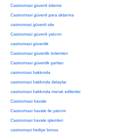
Casinomaxi güvenli ödeme
Casinomaxi güvenli para aktarma
casinomaxi güvenli site
Casinomaxi güvenli yatırım
casinomaxi güvenlik
Casinomaxi güvenlik önlemleri
Casinomaxi güvenlik şartları
casinomaxi hakkında
casinomaxi hakkında detaylar
casinomaxi hakkında merak edilenler
Casinomaxi havale
Casinomaxi havale ile yatırım
Casinomaxi havale işlemleri
casinomaxi hediye bonus