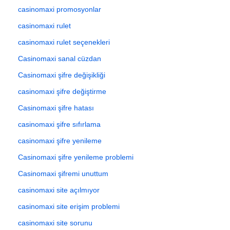
casinomaxi promosyonlar
casinomaxi rulet
casinomaxi rulet seçenekleri
Casinomaxi sanal cüzdan
Casinomaxi şifre değişikliği
casinomaxi şifre değiştirme
Casinomaxi şifre hatası
casinomaxi şifre sıfırlama
casinomaxi şifre yenileme
Casinomaxi şifre yenileme problemi
Casinomaxi şifremi unuttum
casinomaxi site açılmıyor
casinomaxi site erişim problemi
casinomaxi site sorunu