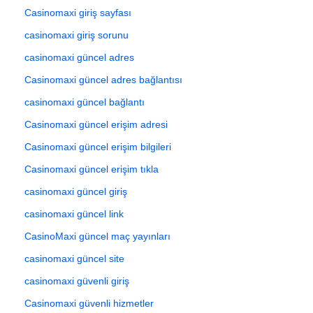
Casinomaxi giriş sayfası
casinomaxi giriş sorunu
casinomaxi güncel adres
Casinomaxi güncel adres bağlantısı
casinomaxi güncel bağlantı
Casinomaxi güncel erişim adresi
Casinomaxi güncel erişim bilgileri
Casinomaxi güncel erişim tıkla
casinomaxi güncel giriş
casinomaxi güncel link
CasinoMaxi güncel maç yayınları
casinomaxi güncel site
casinomaxi güvenli giriş
Casinomaxi güvenli hizmetler