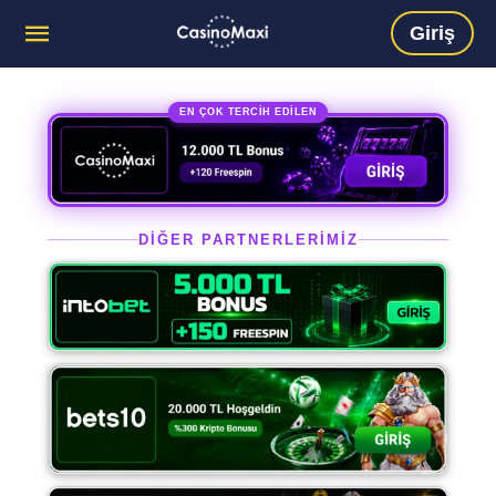
Giriş
EN ÇOK TERCİH EDİLEN
DİĞER PARTNERLERİMİZ