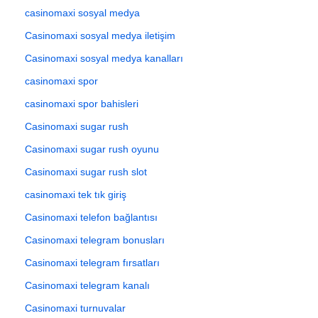
casinomaxi sosyal medya
Casinomaxi sosyal medya iletişim
Casinomaxi sosyal medya kanalları
casinomaxi spor
casinomaxi spor bahisleri
Casinomaxi sugar rush
Casinomaxi sugar rush oyunu
Casinomaxi sugar rush slot
casinomaxi tek tık giriş
Casinomaxi telefon bağlantısı
Casinomaxi telegram bonusları
Casinomaxi telegram fırsatları
Casinomaxi telegram kanalı
Casinomaxi turnuvalar