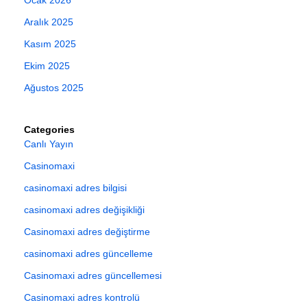
Ocak 2026
Aralık 2025
Kasım 2025
Ekim 2025
Ağustos 2025
Categories
Canlı Yayın
Casinomaxi
casinomaxi adres bilgisi
casinomaxi adres değişikliği
Casinomaxi adres değiştirme
casinomaxi adres güncelleme
Casinomaxi adres güncellemesi
Casinomaxi adres kontrolü