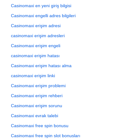
Casinomaxi en yeni giriş bilgisi
Casinomaxi engelli adres bilgileri
Casinomaxi erişim adresi
casinomaxi erişim adresleri
Casinomaxi erişim engeli
casinomaxi erişim hatası
Casinomaxi erişim hatası alma
casinomaxi erişim linki
Casinomaxi erişim problemi
Casinomaxi erişim rehberi
Casinomaxi erişim sorunu
Casinomaxi evrak talebi
Casinomaxi free spin bonusu
Casinomaxi free spin slot bonusları