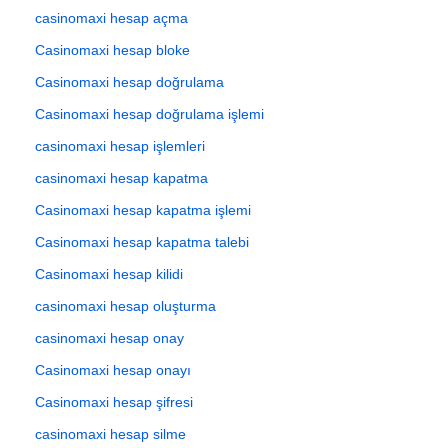
casinomaxi hesap açma
Casinomaxi hesap bloke
Casinomaxi hesap doğrulama
Casinomaxi hesap doğrulama işlemi
casinomaxi hesap işlemleri
casinomaxi hesap kapatma
Casinomaxi hesap kapatma işlemi
Casinomaxi hesap kapatma talebi
Casinomaxi hesap kilidi
casinomaxi hesap oluşturma
casinomaxi hesap onay
Casinomaxi hesap onayı
Casinomaxi hesap şifresi
casinomaxi hesap silme