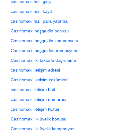
casinomaxi hızlı giriş
casinomaxi hızlı kayıt
casinomaxi hızlı para yatırma
Casinomaxi hoşgeldin bonusu
Casinomaxi hoşgeldin kampanyası
Casinomaxi hoşgeldin promosyonu
Casinomaxi iki faktörlü doğrulama
casinomaxi iletişim adresi
Casinomaxi iletişim çözümleri
casinomaxi iletişim hattı
casinomaxi iletişim numarası
casinomaxi iletişim twitter
Casinomaxi ilk üyelik bonusu
Casinomaxi ilk üyelik kampanyası