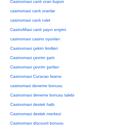
Casinomaxi canlı oran kupon
casinomaxi canlı oranlar
casinomaxi canlı rulet
CasinoMaxi canlı yayın erişimi
casinomaxi casino oyunları
Casinomaxi çekim limitleri
Casinomaxi çevrim şartı
Casinomaxi çevrim şartları
Casinomaxi Curacao lisansı
casinomaxi deneme bonusu
Casinomaxi deneme bonusu talebi
Casinomaxi destek hattı
Casinomaxi destek merkezi
Casinomaxi discount bonusu