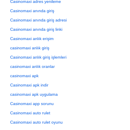
Casinomaxi adres yenileme
Casinomaxi anında giriş
Casinomaxi anında giriş adresi
Casinomaxi anında giriş linki
Casinomaxi anlık erişim
casinomaxi anlık giriş
Casinomaxi anlık giriş işlemleri
casinomaxi anlık oranlar
casinomaxi apk
Casinomaxi apk indir
casinomaxi apk uygulama
Casinomaxi app sorunu
Casinomaxi auto rulet
Casinomaxi auto rulet oyunu