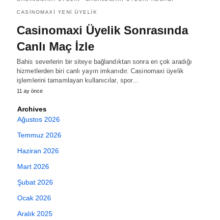
CASINOMAXI YENI ÜYELIK
Casinomaxi Üyelik Sonrasında
Canlı Maç İzle
Bahis severlerin bir siteye bağlandıktan sonra en çok aradığı
hizmetlerden biri canlı yayın imkanıdır. Casinomaxi üyelik
işlemlerini tamamlayan kullanıcılar, spor…
11 ay önce
Archives
Ağustos 2026
Temmuz 2026
Haziran 2026
Mart 2026
Şubat 2026
Ocak 2026
Aralık 2025