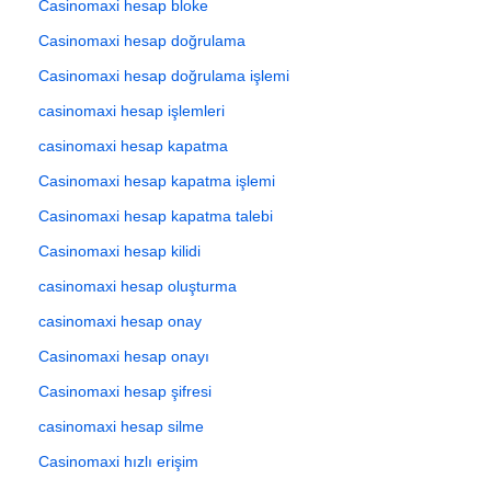
Casinomaxi hesap bloke
Casinomaxi hesap doğrulama
Casinomaxi hesap doğrulama işlemi
casinomaxi hesap işlemleri
casinomaxi hesap kapatma
Casinomaxi hesap kapatma işlemi
Casinomaxi hesap kapatma talebi
Casinomaxi hesap kilidi
casinomaxi hesap oluşturma
casinomaxi hesap onay
Casinomaxi hesap onayı
Casinomaxi hesap şifresi
casinomaxi hesap silme
Casinomaxi hızlı erişim