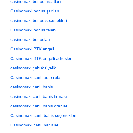
casinomaxi bonus fırsatları
Casinomaxi bonus şartları
casinomaxi bonus seçenekleri
Casinomaxi bonus talebi
casinomaxi bonusları
Casinomaxi BTK engeli
Casinomaxi BTK engelli adresler
casinomaxi çabuk üyelik
Casinomaxi canlı auto rulet
casinomaxi canlı bahis
casinomaxi canlı bahis firması
casinomaxi canlı bahis oranları
Casinomaxi canlı bahis seçenekleri
Casinomaxi canlı bahisler