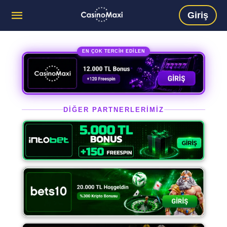
Giriş
EN ÇOK TERCİH EDİLEN
DİĞER PARTNERLERİMİZ