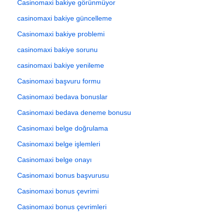
Casinomaxi bakiye görünmüyor
casinomaxi bakiye güncelleme
Casinomaxi bakiye problemi
casinomaxi bakiye sorunu
casinomaxi bakiye yenileme
Casinomaxi başvuru formu
Casinomaxi bedava bonuslar
Casinomaxi bedava deneme bonusu
Casinomaxi belge doğrulama
Casinomaxi belge işlemleri
Casinomaxi belge onayı
Casinomaxi bonus başvurusu
Casinomaxi bonus çevrimi
Casinomaxi bonus çevrimleri