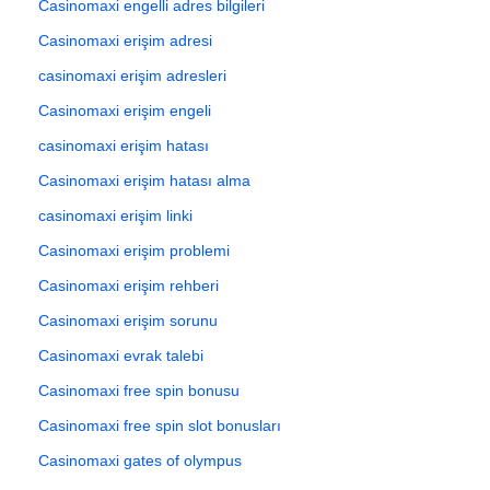
Casinomaxi engelli adres bilgileri
Casinomaxi erişim adresi
casinomaxi erişim adresleri
Casinomaxi erişim engeli
casinomaxi erişim hatası
Casinomaxi erişim hatası alma
casinomaxi erişim linki
Casinomaxi erişim problemi
Casinomaxi erişim rehberi
Casinomaxi erişim sorunu
Casinomaxi evrak talebi
Casinomaxi free spin bonusu
Casinomaxi free spin slot bonusları
Casinomaxi gates of olympus