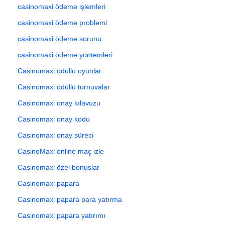
casinomaxi ödeme işlemleri
casinomaxi ödeme problemi
casinomaxi ödeme sorunu
casinomaxi ödeme yöntemleri
Casinomaxi ödüllü oyunlar
Casinomaxi ödüllü turnuvalar
Casinomaxi onay kılavuzu
Casinomaxi onay kodu
Casinomaxi onay süreci
CasinoMaxi online maç izle
Casinomaxi özel bonuslar
Casinomaxi papara
Casinomaxi papara para yatırma
Casinomaxi papara yatırımı