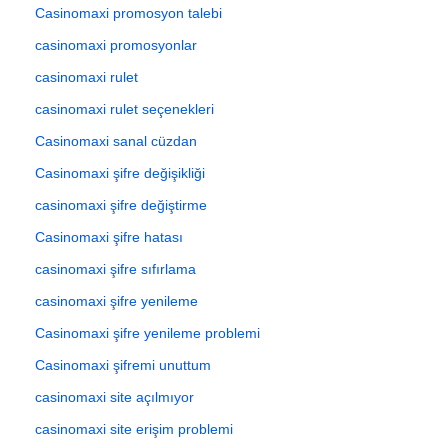
Casinomaxi promosyon talebi
casinomaxi promosyonlar
casinomaxi rulet
casinomaxi rulet seçenekleri
Casinomaxi sanal cüzdan
Casinomaxi şifre değişikliği
casinomaxi şifre değiştirme
Casinomaxi şifre hatası
casinomaxi şifre sıfırlama
casinomaxi şifre yenileme
Casinomaxi şifre yenileme problemi
Casinomaxi şifremi unuttum
casinomaxi site açılmıyor
casinomaxi site erişim problemi