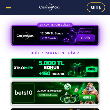
Giriş
EN ÇOK TERCİH EDİLEN
DİĞER PARTNERLERİMİZ