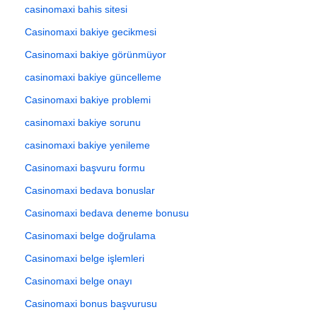
casinomaxi bahis sitesi
Casinomaxi bakiye gecikmesi
Casinomaxi bakiye görünmüyor
casinomaxi bakiye güncelleme
Casinomaxi bakiye problemi
casinomaxi bakiye sorunu
casinomaxi bakiye yenileme
Casinomaxi başvuru formu
Casinomaxi bedava bonuslar
Casinomaxi bedava deneme bonusu
Casinomaxi belge doğrulama
Casinomaxi belge işlemleri
Casinomaxi belge onayı
Casinomaxi bonus başvurusu