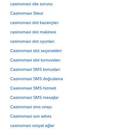
casinomaxi site sorunu
Casinomaxi Sitesi
casinomaxi slot kazançları
casinomaxi slot makinesi
casinomaxi slot oyunları
Casinomaxi slot seçenekleri
Casinomaxi slot turnuvaları
Casinomaxi SMS bonusları
Casinomaxi SMS doğrulama
Casinomaxi SMS hizmeti
Casinomaxi SMS mesajlar
Casinomaxi sms onayı
Casinomaxi son adres
casinomaxi sosyal ağlar