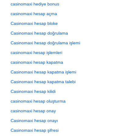
casinomaxi hediye bonus
casinomaxi hesap açma
Casinomaxi hesap bloke
Casinomaxi hesap doğrulama
Casinomaxi hesap doğrulama işlemi
casinomaxi hesap işlemleri
casinomaxi hesap kapatma
Casinomaxi hesap kapatma işlemi
Casinomaxi hesap kapatma talebi
Casinomaxi hesap kilidi
casinomaxi hesap oluşturma
casinomaxi hesap onay
Casinomaxi hesap onayı
Casinomaxi hesap şifresi