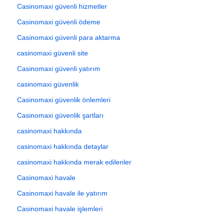
Casinomaxi güvenli hizmetler
Casinomaxi güvenli ödeme
Casinomaxi güvenli para aktarma
casinomaxi güvenli site
Casinomaxi güvenli yatırım
casinomaxi güvenlik
Casinomaxi güvenlik önlemleri
Casinomaxi güvenlik şartları
casinomaxi hakkında
casinomaxi hakkında detaylar
casinomaxi hakkında merak edilenler
Casinomaxi havale
Casinomaxi havale ile yatırım
Casinomaxi havale işlemleri