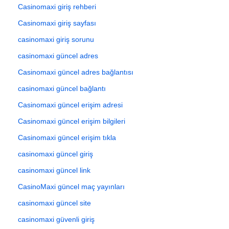
Casinomaxi giriş rehberi
Casinomaxi giriş sayfası
casinomaxi giriş sorunu
casinomaxi güncel adres
Casinomaxi güncel adres bağlantısı
casinomaxi güncel bağlantı
Casinomaxi güncel erişim adresi
Casinomaxi güncel erişim bilgileri
Casinomaxi güncel erişim tıkla
casinomaxi güncel giriş
casinomaxi güncel link
CasinoMaxi güncel maç yayınları
casinomaxi güncel site
casinomaxi güvenli giriş