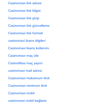
Casinomaxi link adresi
Casinomaxi link bilgisi
Casinomaxi link girişi
Casinomaxi link güncelleme
Casinomaxi link hizmeti
casinomaxi lisans bilgileri
Casinomaxi lisans kullanımı
Casinomaxi maç izle
CasinoMaxi maç yayını
casinomaxi mail adresi
Casinomaxi maksimum limit
Casinomaxi minimum limit
Casinomaxi mobil
casinomaxi mobil bağlantı