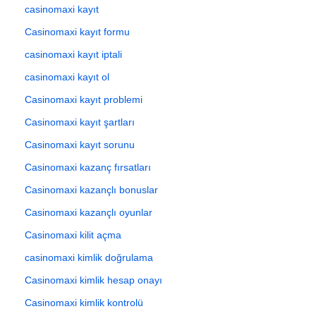
casinomaxi kayıt
Casinomaxi kayıt formu
casinomaxi kayıt iptali
casinomaxi kayıt ol
Casinomaxi kayıt problemi
Casinomaxi kayıt şartları
Casinomaxi kayıt sorunu
Casinomaxi kazanç fırsatları
Casinomaxi kazançlı bonuslar
Casinomaxi kazançlı oyunlar
Casinomaxi kilit açma
casinomaxi kimlik doğrulama
Casinomaxi kimlik hesap onayı
Casinomaxi kimlik kontrolü