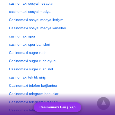
casinomaxi sosyal hesaplar
casinomaxi sosyal medya
Casinomaxi sosyal medya iletişim
Casinomaxi sosyal medya kanalları
casinomaxi spor
casinomaxi spor bahisleri
Casinomaxi sugar rush
Casinomaxi sugar rush oyunu
Casinomaxi sugar rush slot
casinomaxi tek tık giriş
Casinomaxi telefon bağlantısı
Casinomaxi telegram bonusları
Casinomaxi telegram fırsatları
Casinomaxi Giriş Yap
Casinomaxi telegram kanalı