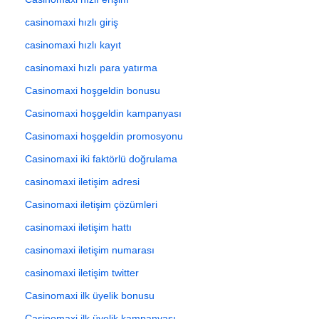
casinomaxi hızlı giriş
casinomaxi hızlı kayıt
casinomaxi hızlı para yatırma
Casinomaxi hoşgeldin bonusu
Casinomaxi hoşgeldin kampanyası
Casinomaxi hoşgeldin promosyonu
Casinomaxi iki faktörlü doğrulama
casinomaxi iletişim adresi
Casinomaxi iletişim çözümleri
casinomaxi iletişim hattı
casinomaxi iletişim numarası
casinomaxi iletişim twitter
Casinomaxi ilk üyelik bonusu
Casinomaxi ilk üyelik kampanyası