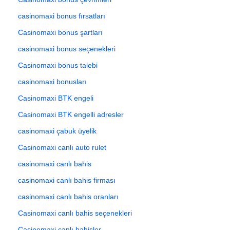
casinomaxi bonus fırsatları
Casinomaxi bonus şartları
casinomaxi bonus seçenekleri
Casinomaxi bonus talebi
casinomaxi bonusları
Casinomaxi BTK engeli
Casinomaxi BTK engelli adresler
casinomaxi çabuk üyelik
Casinomaxi canlı auto rulet
casinomaxi canlı bahis
casinomaxi canlı bahis firması
casinomaxi canlı bahis oranları
Casinomaxi canlı bahis seçenekleri
Casinomaxi canlı bahisler