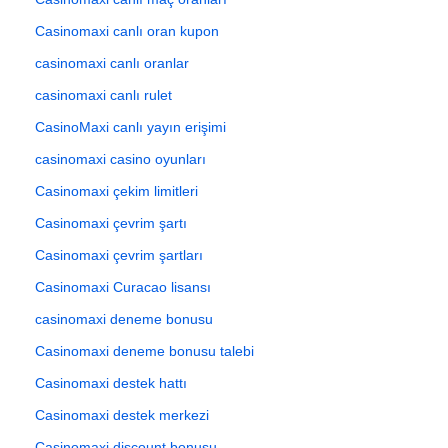
Casinomaxi canlı oran kupon
casinomaxi canlı oranlar
casinomaxi canlı rulet
CasinoMaxi canlı yayın erişimi
casinomaxi casino oyunları
Casinomaxi çekim limitleri
Casinomaxi çevrim şartı
Casinomaxi çevrim şartları
Casinomaxi Curacao lisansı
casinomaxi deneme bonusu
Casinomaxi deneme bonusu talebi
Casinomaxi destek hattı
Casinomaxi destek merkezi
Casinomaxi discount bonusu