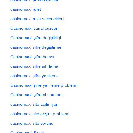
casinomaxi rulet
casinomaxi rulet seçenekleri
Casinomaxi sanal cüzdan
Casinomaxi şifre değişikliği
casinomaxi şifre değiştirme
Casinomaxi şifre hatası
casinomaxi şifre sıfırlama
casinomaxi şifre yenileme
Casinomaxi şifre yenileme problemi
Casinomaxi şifremi unuttum
casinomaxi site açılmıyor
casinomaxi site erişim problemi
casinomaxi site sorunu
Casinomaxi Sitesi