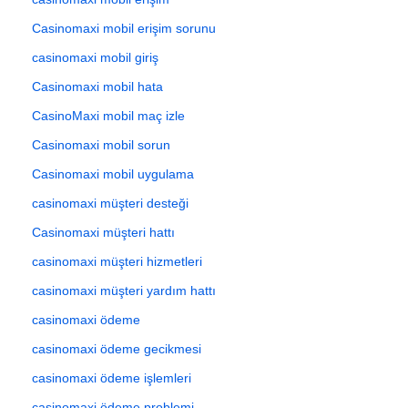
Casinomaxi mobil erişim sorunu
casinomaxi mobil giriş
Casinomaxi mobil hata
CasinoMaxi mobil maç izle
Casinomaxi mobil sorun
Casinomaxi mobil uygulama
casinomaxi müşteri desteği
Casinomaxi müşteri hattı
casinomaxi müşteri hizmetleri
casinomaxi müşteri yardım hattı
casinomaxi ödeme
casinomaxi ödeme gecikmesi
casinomaxi ödeme işlemleri
casinomaxi ödeme problemi