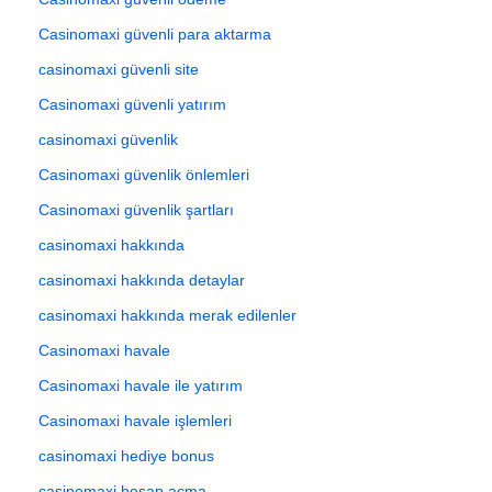
Casinomaxi güvenli para aktarma
casinomaxi güvenli site
Casinomaxi güvenli yatırım
casinomaxi güvenlik
Casinomaxi güvenlik önlemleri
Casinomaxi güvenlik şartları
casinomaxi hakkında
casinomaxi hakkında detaylar
casinomaxi hakkında merak edilenler
Casinomaxi havale
Casinomaxi havale ile yatırım
Casinomaxi havale işlemleri
casinomaxi hediye bonus
casinomaxi hesap açma