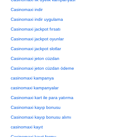
Casinomaxi indir
Casinomaxi indir uygulama
Casinomaxi jackpot fırsatı
Casinomaxi jackpot oyunlar
Casinomaxi jackpot slotlar
Casinomaxi jeton cüzdan
Casinomaxi jeton cüzdan ödeme
casinomaxi kampanya
casinomaxi kampanyalar
Casinomaxi kart ile para yatırma
Casinomaxi kayıp bonusu
Casinomaxi kayıp bonusu alımı
casinomaxi kayıt
Casinomaxi kayıt formu