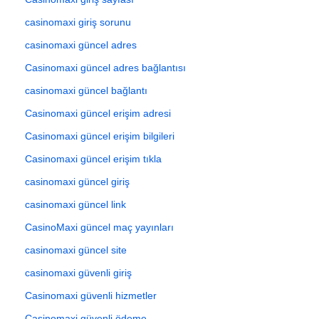
casinomaxi giriş sorunu
casinomaxi güncel adres
Casinomaxi güncel adres bağlantısı
casinomaxi güncel bağlantı
Casinomaxi güncel erişim adresi
Casinomaxi güncel erişim bilgileri
Casinomaxi güncel erişim tıkla
casinomaxi güncel giriş
casinomaxi güncel link
CasinoMaxi güncel maç yayınları
casinomaxi güncel site
casinomaxi güvenli giriş
Casinomaxi güvenli hizmetler
Casinomaxi güvenli ödeme