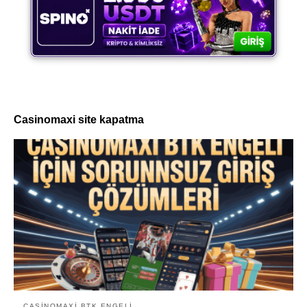
Casinomaxi site kapatma
CASINOMAXI BTK ENGELI