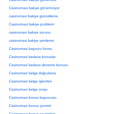
Casinomaxi bakiye görünmüyor
casinomaxi bakiye güncelleme
Casinomaxi bakiye problemi
casinomaxi bakiye sorunu
casinomaxi bakiye yenileme
Casinomaxi başvuru formu
Casinomaxi bedava bonuslar
Casinomaxi bedava deneme bonusu
Casinomaxi belge doğrulama
Casinomaxi belge işlemleri
Casinomaxi belge onayı
Casinomaxi bonus başvurusu
Casinomaxi bonus çevrimi
Casinomaxi bonus çevrimleri