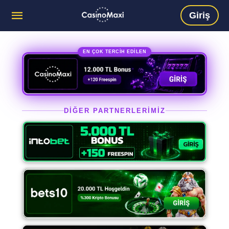
Giriş
EN ÇOK TERCİH EDİLEN
DİĞER PARTNERLERİMİZ