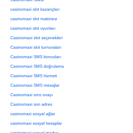
casinomaxi slot kazançları
casinomaxi slot makinesi
casinomaxi slot oyunları
Casinomaxi slot seçenekleri
Casinomaxi slot turnuvaları
Casinomaxi SMS bonusları
Casinomaxi SMS doğrulama
Casinomaxi SMS hizmeti
Casinomaxi SMS mesajlar
Casinomaxi sms onayı
Casinomaxi son adres
casinomaxi sosyal ağlar
casinomaxi sosyal hesaplar
casinomaxi sosyal medya