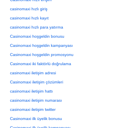
casinomaxi hızlı giriş
casinomaxi hızlı kayıt
casinomaxi hızlı para yatırma
Casinomaxi hoşgeldin bonusu
Casinomaxi hoşgeldin kampanyası
Casinomaxi hoşgeldin promosyonu
Casinomaxi iki faktörlü doğrulama
casinomaxi iletişim adresi
Casinomaxi iletişim çözümleri
casinomaxi iletişim hattı
casinomaxi iletişim numarası
casinomaxi iletişim twitter
Casinomaxi ilk üyelik bonusu
Casinomaxi ilk üyelik kampanyası