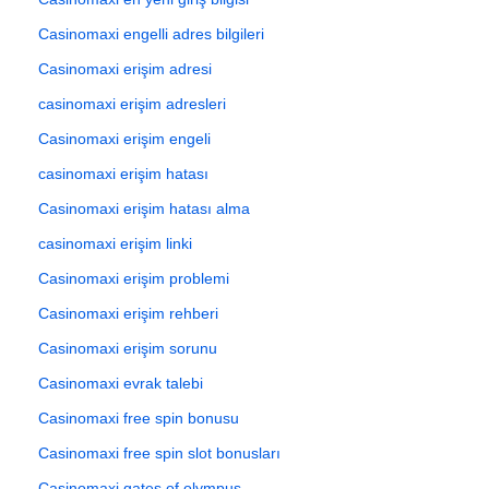
Casinomaxi engelli adres bilgileri
Casinomaxi erişim adresi
casinomaxi erişim adresleri
Casinomaxi erişim engeli
casinomaxi erişim hatası
Casinomaxi erişim hatası alma
casinomaxi erişim linki
Casinomaxi erişim problemi
Casinomaxi erişim rehberi
Casinomaxi erişim sorunu
Casinomaxi evrak talebi
Casinomaxi free spin bonusu
Casinomaxi free spin slot bonusları
Casinomaxi gates of olympus