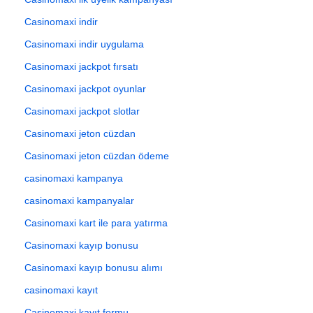
Casinomaxi indir
Casinomaxi indir uygulama
Casinomaxi jackpot fırsatı
Casinomaxi jackpot oyunlar
Casinomaxi jackpot slotlar
Casinomaxi jeton cüzdan
Casinomaxi jeton cüzdan ödeme
casinomaxi kampanya
casinomaxi kampanyalar
Casinomaxi kart ile para yatırma
Casinomaxi kayıp bonusu
Casinomaxi kayıp bonusu alımı
casinomaxi kayıt
Casinomaxi kayıt formu