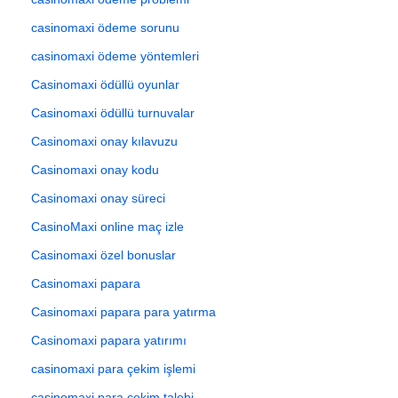
casinomaxi ödeme sorunu
casinomaxi ödeme yöntemleri
Casinomaxi ödüllü oyunlar
Casinomaxi ödüllü turnuvalar
Casinomaxi onay kılavuzu
Casinomaxi onay kodu
Casinomaxi onay süreci
CasinoMaxi online maç izle
Casinomaxi özel bonuslar
Casinomaxi papara
Casinomaxi papara para yatırma
Casinomaxi papara yatırımı
casinomaxi para çekim işlemi
casinomaxi para çekim talebi