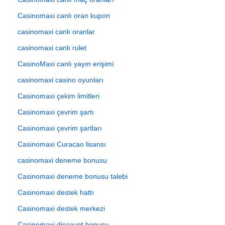
Casinomaxi canlı oran kupon
casinomaxi canlı oranlar
casinomaxi canlı rulet
CasinoMaxi canlı yayın erişimi
casinomaxi casino oyunları
Casinomaxi çekim limitleri
Casinomaxi çevrim şartı
Casinomaxi çevrim şartları
Casinomaxi Curacao lisansı
casinomaxi deneme bonusu
Casinomaxi deneme bonusu talebi
Casinomaxi destek hattı
Casinomaxi destek merkezi
Casinomaxi discount bonusu