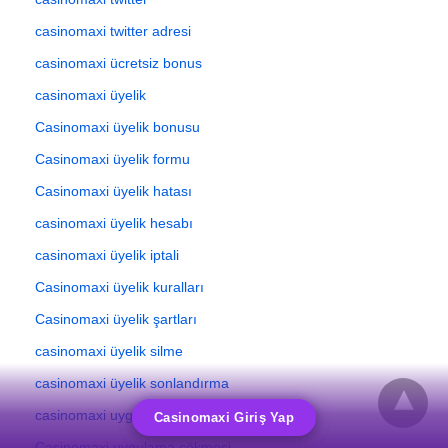
casinomaxi twitter adresi
casinomaxi ücretsiz bonus
casinomaxi üyelik
Casinomaxi üyelik bonusu
Casinomaxi üyelik formu
Casinomaxi üyelik hatası
casinomaxi üyelik hesabı
casinomaxi üyelik iptali
Casinomaxi üyelik kuralları
Casinomaxi üyelik şartları
casinomaxi üyelik silme
casinomaxi üyelik sonlandırma
casinomaxi uygulama
Casinomaxi Giriş Yap
Casinomaxi uygulama çökmesi