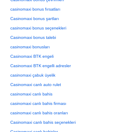
casinomaxi bonus fırsatları
Casinomaxi bonus şartları
casinomaxi bonus seçenekleri
Casinomaxi bonus talebi
casinomaxi bonusları
Casinomaxi BTK engeli
Casinomaxi BTK engelli adresler
casinomaxi çabuk üyelik
Casinomaxi canlı auto rulet
casinomaxi canlı bahis
casinomaxi canlı bahis firması
casinomaxi canlı bahis oranları
Casinomaxi canlı bahis seçenekleri
Casinomaxi canlı bahisler