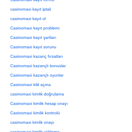
casinomaxi kayıt iptali
casinomaxi kayıt ol
Casinomaxi kayıt problemi
Casinomaxi kayıt şartları
Casinomaxi kayıt sorunu
Casinomaxi kazanç fırsatları
Casinomaxi kazançlı bonuslar
Casinomaxi kazançlı oyunlar
Casinomaxi kilit açma
casinomaxi kimlik doğrulama
Casinomaxi kimlik hesap onayı
Casinomaxi kimlik kontrolü
casinomaxi kimlik onayı
casinomaxi kimlik yükleme