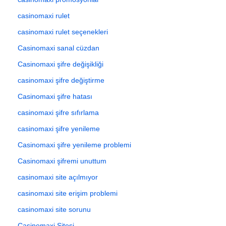
casinomaxi rulet
casinomaxi rulet seçenekleri
Casinomaxi sanal cüzdan
Casinomaxi şifre değişikliği
casinomaxi şifre değiştirme
Casinomaxi şifre hatası
casinomaxi şifre sıfırlama
casinomaxi şifre yenileme
Casinomaxi şifre yenileme problemi
Casinomaxi şifremi unuttum
casinomaxi site açılmıyor
casinomaxi site erişim problemi
casinomaxi site sorunu
Casinomaxi Sitesi