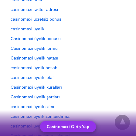
casinomaxi twitter adresi
casinomaxi ücretsiz bonus
casinomaxi üyelik
Casinomaxi üyelik bonusu
Casinomaxi üyelik formu
Casinomaxi üyelik hatası
casinomaxi üyelik hesabı
casinomaxi üyelik iptali
Casinomaxi üyelik kuralları
Casinomaxi üyelik şartları
casinomaxi üyelik silme
casinomaxi üyelik sonlandırma
casinomaxi uygulama
Casinomaxi Giriş Yap
Casinomaxi uygulama çökmesi