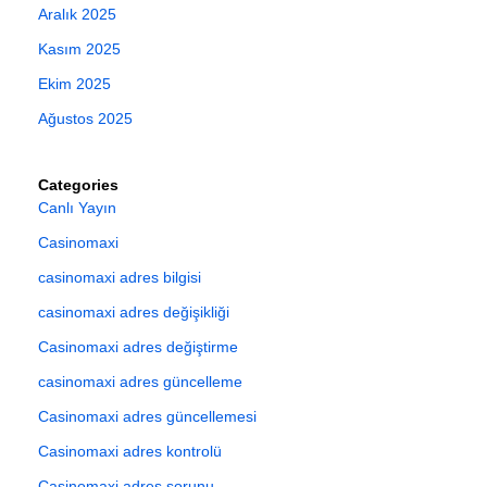
Aralık 2025
Kasım 2025
Ekim 2025
Ağustos 2025
Categories
Canlı Yayın
Casinomaxi
casinomaxi adres bilgisi
casinomaxi adres değişikliği
Casinomaxi adres değiştirme
casinomaxi adres güncelleme
Casinomaxi adres güncellemesi
Casinomaxi adres kontrolü
Casinomaxi adres sorunu