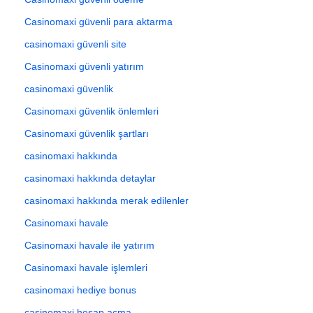
Casinomaxi güvenli para aktarma
casinomaxi güvenli site
Casinomaxi güvenli yatırım
casinomaxi güvenlik
Casinomaxi güvenlik önlemleri
Casinomaxi güvenlik şartları
casinomaxi hakkında
casinomaxi hakkında detaylar
casinomaxi hakkında merak edilenler
Casinomaxi havale
Casinomaxi havale ile yatırım
Casinomaxi havale işlemleri
casinomaxi hediye bonus
casinomaxi hesap açma