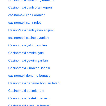
Casinomaxi canlı oran kupon
casinomaxi canlı oranlar
casinomaxi canlı rulet
CasinoMaxi canlı yayın erişimi
casinomaxi casino oyunları
Casinomaxi çekim limitleri
Casinomaxi çevrim şartı
Casinomaxi çevrim şartları
Casinomaxi Curacao lisansı
casinomaxi deneme bonusu
Casinomaxi deneme bonusu talebi
Casinomaxi destek hattı
Casinomaxi destek merkezi
Casinomaxi discount bonusu