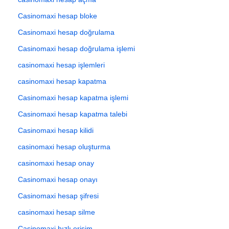
Casinomaxi hesap bloke
Casinomaxi hesap doğrulama
Casinomaxi hesap doğrulama işlemi
casinomaxi hesap işlemleri
casinomaxi hesap kapatma
Casinomaxi hesap kapatma işlemi
Casinomaxi hesap kapatma talebi
Casinomaxi hesap kilidi
casinomaxi hesap oluşturma
casinomaxi hesap onay
Casinomaxi hesap onayı
Casinomaxi hesap şifresi
casinomaxi hesap silme
Casinomaxi hızlı erişim