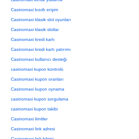
Casinomaxi kısıtlı erişim
Casinomaxi klasik slot oyunları
Casinomaxi klasik slotlar
Casinomaxi kredi kartı
Casinomaxi kredi kartı yatırımı
Casinomaxi kullanıcı desteği
casinomaxi kupon kontrolü
Casinomaxi kupon oranları
Casinomaxi kupon oynama
casinomaxi kupon sorgulama
casinomaxi kupon takibi
Casinomaxi limitler
Casinomaxi link adresi
Casinomaxi link bilgisi