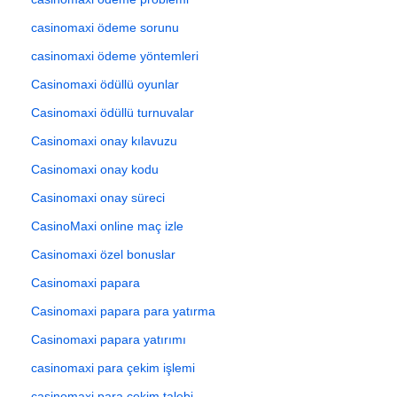
casinomaxi ödeme sorunu
casinomaxi ödeme yöntemleri
Casinomaxi ödüllü oyunlar
Casinomaxi ödüllü turnuvalar
Casinomaxi onay kılavuzu
Casinomaxi onay kodu
Casinomaxi onay süreci
CasinoMaxi online maç izle
Casinomaxi özel bonuslar
Casinomaxi papara
Casinomaxi papara para yatırma
Casinomaxi papara yatırımı
casinomaxi para çekim işlemi
casinomaxi para çekim talebi