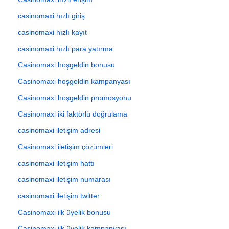
casinomaxi hızlı giriş
casinomaxi hızlı kayıt
casinomaxi hızlı para yatırma
Casinomaxi hoşgeldin bonusu
Casinomaxi hoşgeldin kampanyası
Casinomaxi hoşgeldin promosyonu
Casinomaxi iki faktörlü doğrulama
casinomaxi iletişim adresi
Casinomaxi iletişim çözümleri
casinomaxi iletişim hattı
casinomaxi iletişim numarası
casinomaxi iletişim twitter
Casinomaxi ilk üyelik bonusu
Casinomaxi ilk üyelik kampanyası