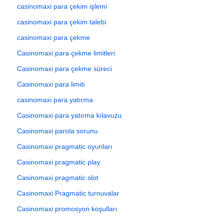
casinomaxi para çekim işlemi
casinomaxi para çekim talebi
casinomaxi para çekme
Casinomaxi para çekme limitleri
Casinomaxi para çekme süreci
Casinomaxi para limiti
casinomaxi para yatırma
Casinomaxi para yatırma kılavuzu
Casinomaxi parola sorunu
Casinomaxi pragmatic oyunları
Casinomaxi pragmatic play
Casinomaxi pragmatic slot
Casinomaxi Pragmatic turnuvalar
Casinomaxi promosyon koşulları