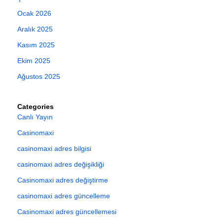
Ocak 2026
Aralık 2025
Kasım 2025
Ekim 2025
Ağustos 2025
Categories
Canlı Yayın
Casinomaxi
casinomaxi adres bilgisi
casinomaxi adres değişikliği
Casinomaxi adres değiştirme
casinomaxi adres güncelleme
Casinomaxi adres güncellemesi