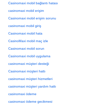
Casinomaxi mobil bağlantı hatası
casinomaxi mobil erişim
Casinomaxi mobil erişim sorunu
casinomaxi mobil giriş
Casinomaxi mobil hata
CasinoMaxi mobil maç izle
Casinomaxi mobil sorun
Casinomaxi mobil uygulama
casinomaxi müşteri desteği
Casinomaxi müşteri hattı
casinomaxi müşteri hizmetleri
casinomaxi müşteri yardım hattı
casinomaxi ödeme
casinomaxi ödeme gecikmesi