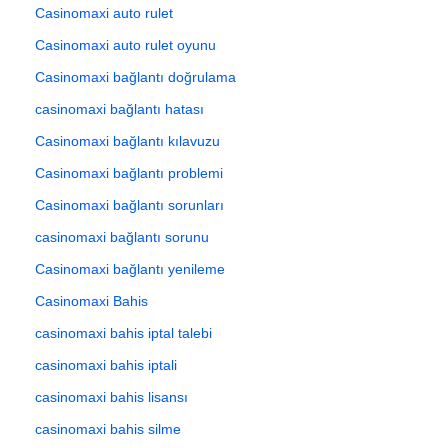
Casinomaxi auto rulet
Casinomaxi auto rulet oyunu
Casinomaxi bağlantı doğrulama
casinomaxi bağlantı hatası
Casinomaxi bağlantı kılavuzu
Casinomaxi bağlantı problemi
Casinomaxi bağlantı sorunları
casinomaxi bağlantı sorunu
Casinomaxi bağlantı yenileme
Casinomaxi Bahis
casinomaxi bahis iptal talebi
casinomaxi bahis iptali
casinomaxi bahis lisansı
casinomaxi bahis silme