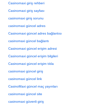
Casinomaxi giriş rehberi
Casinomaxi giriş sayfası
casinomaxi giriş sorunu
casinomaxi güncel adres
Casinomaxi güncel adres bağlantısı
casinomaxi güncel bağlantı
Casinomaxi güncel erişim adresi
Casinomaxi güncel erişim bilgileri
Casinomaxi güncel erişim tıkla
casinomaxi güncel giriş
casinomaxi güncel link
CasinoMaxi güncel maç yayınları
casinomaxi güncel site
casinomaxi güvenli giriş