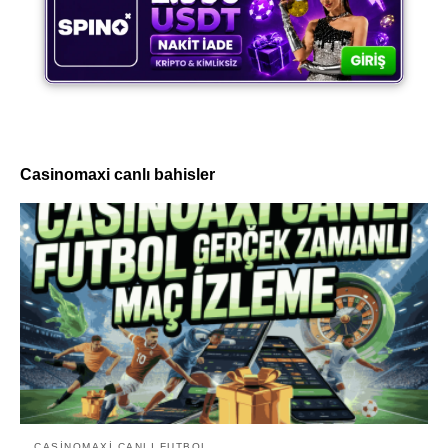
Casinomaxi canlı bahisler
CASINOMAXI CANLI FUTBOL