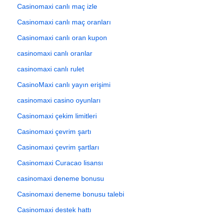
Casinomaxi canlı maç izle
Casinomaxi canlı maç oranları
Casinomaxi canlı oran kupon
casinomaxi canlı oranlar
casinomaxi canlı rulet
CasinoMaxi canlı yayın erişimi
casinomaxi casino oyunları
Casinomaxi çekim limitleri
Casinomaxi çevrim şartı
Casinomaxi çevrim şartları
Casinomaxi Curacao lisansı
casinomaxi deneme bonusu
Casinomaxi deneme bonusu talebi
Casinomaxi destek hattı