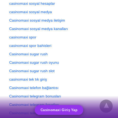
casinomaxi sosyal hesaplar
casinomaxi sosyal medya
Casinomaxi sosyal medya iletişim
Casinomaxi sosyal medya kanalları
casinomaxi spor
casinomaxi spor bahisleri
Casinomaxi sugar rush
Casinomaxi sugar rush oyunu
Casinomaxi sugar rush slot
casinomaxi tek tık giriş
Casinomaxi telefon bağlantısı
Casinomaxi telegram bonusları
Casinomaxi telegram fırsatları
Casinomaxi Giriş Yap
Casinomaxi telegram kanalı