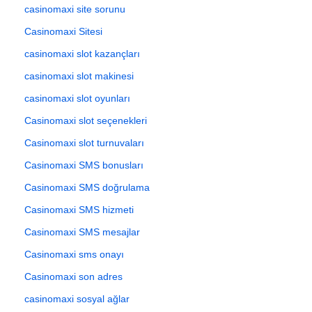
casinomaxi site sorunu
Casinomaxi Sitesi
casinomaxi slot kazançları
casinomaxi slot makinesi
casinomaxi slot oyunları
Casinomaxi slot seçenekleri
Casinomaxi slot turnuvaları
Casinomaxi SMS bonusları
Casinomaxi SMS doğrulama
Casinomaxi SMS hizmeti
Casinomaxi SMS mesajlar
Casinomaxi sms onayı
Casinomaxi son adres
casinomaxi sosyal ağlar