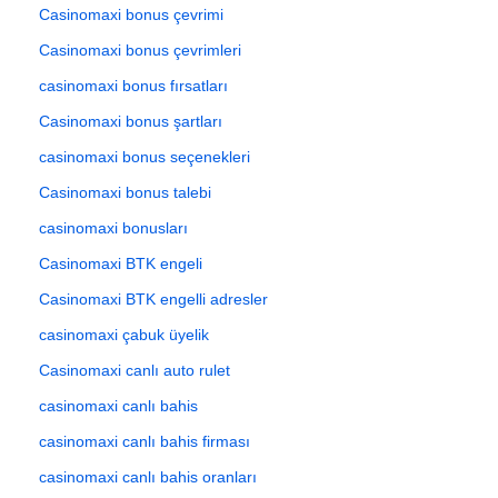
Casinomaxi bonus çevrimi
Casinomaxi bonus çevrimleri
casinomaxi bonus fırsatları
Casinomaxi bonus şartları
casinomaxi bonus seçenekleri
Casinomaxi bonus talebi
casinomaxi bonusları
Casinomaxi BTK engeli
Casinomaxi BTK engelli adresler
casinomaxi çabuk üyelik
Casinomaxi canlı auto rulet
casinomaxi canlı bahis
casinomaxi canlı bahis firması
casinomaxi canlı bahis oranları