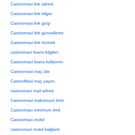
Casinomaxi link adresi
Casinomaxi link bilgisi
Casinomaxi link girişi
Casinomaxi link güncelleme
Casinomaxi link hizmeti
casinomaxi lisans bilgileri
Casinomaxi lisans kullanımı
Casinomaxi maç izle
CasinoMaxi maç yayını
casinomaxi mail adresi
Casinomaxi maksimum limit
Casinomaxi minimum limit
Casinomaxi mobil
casinomaxi mobil bağlantı