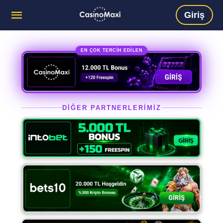
Giriş
EN ÇOK TERCİH EDİLEN
DİĞER PARTNERLERİMİZ