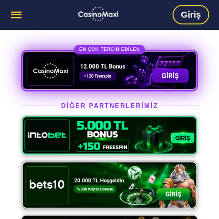
Giriş
EN ÇOK TERCİH EDİLEN
DİĞER PARTNERLERİMİZ