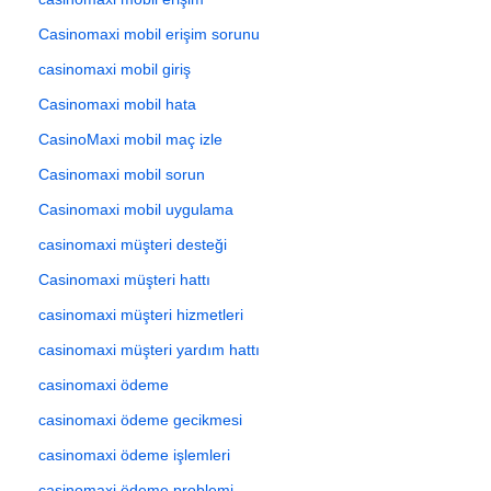
Casinomaxi mobil erişim sorunu
casinomaxi mobil giriş
Casinomaxi mobil hata
CasinoMaxi mobil maç izle
Casinomaxi mobil sorun
Casinomaxi mobil uygulama
casinomaxi müşteri desteği
Casinomaxi müşteri hattı
casinomaxi müşteri hizmetleri
casinomaxi müşteri yardım hattı
casinomaxi ödeme
casinomaxi ödeme gecikmesi
casinomaxi ödeme işlemleri
casinomaxi ödeme problemi