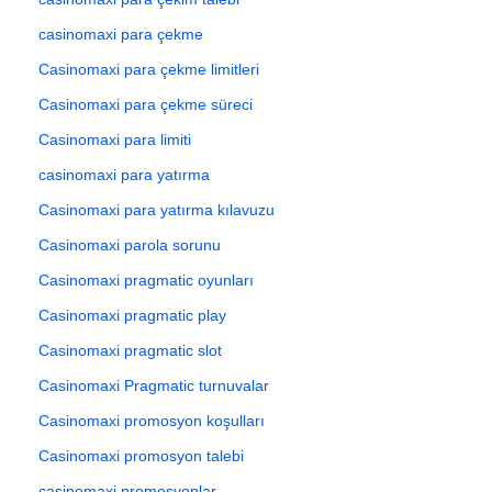
casinomaxi para çekme
Casinomaxi para çekme limitleri
Casinomaxi para çekme süreci
Casinomaxi para limiti
casinomaxi para yatırma
Casinomaxi para yatırma kılavuzu
Casinomaxi parola sorunu
Casinomaxi pragmatic oyunları
Casinomaxi pragmatic play
Casinomaxi pragmatic slot
Casinomaxi Pragmatic turnuvalar
Casinomaxi promosyon koşulları
Casinomaxi promosyon talebi
casinomaxi promosyonlar