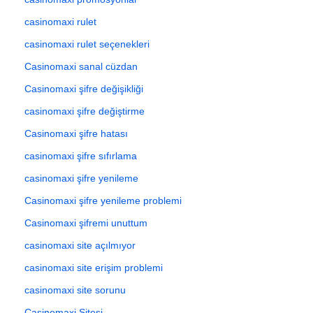
casinomaxi rulet
casinomaxi rulet seçenekleri
Casinomaxi sanal cüzdan
Casinomaxi şifre değişikliği
casinomaxi şifre değiştirme
Casinomaxi şifre hatası
casinomaxi şifre sıfırlama
casinomaxi şifre yenileme
Casinomaxi şifre yenileme problemi
Casinomaxi şifremi unuttum
casinomaxi site açılmıyor
casinomaxi site erişim problemi
casinomaxi site sorunu
Casinomaxi Sitesi