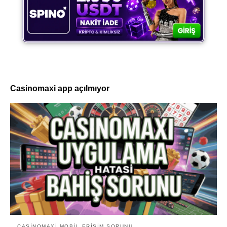
Casinomaxi app açılmıyor
CASINOMAXI MOBIL ERIŞIM SORUNU