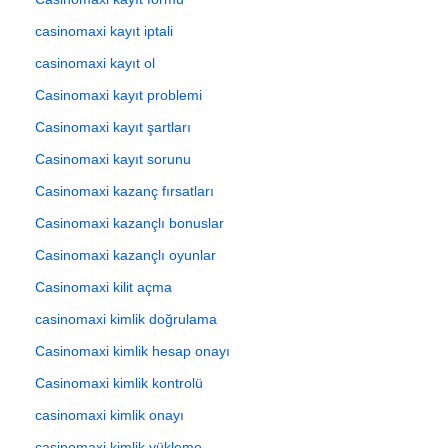
casinomaxi kayıt iptali
casinomaxi kayıt ol
Casinomaxi kayıt problemi
Casinomaxi kayıt şartları
Casinomaxi kayıt sorunu
Casinomaxi kazanç fırsatları
Casinomaxi kazançlı bonuslar
Casinomaxi kazançlı oyunlar
Casinomaxi kilit açma
casinomaxi kimlik doğrulama
Casinomaxi kimlik hesap onayı
Casinomaxi kimlik kontrolü
casinomaxi kimlik onayı
casinomaxi kimlik yükleme