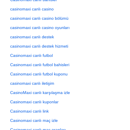
casinomaxi canlı casino
casinomaxi canlı casino bölümü
casinomaxi canlı casino oyunları
casinomaxi canlı destek
casinomaxi canlı destek hizmeti
Casinomaxi canlı futbol
Casinomaxi canlı futbol bahisleri
Casinomaxi canlı futbol kuponu
casinomaxi canlı iletişim
CasinoMaxi canlı karşılaşma izle
Casinomaxi canlı kuponlar
Casinomaxi canlı link
Casinomaxi canlı maç izle
Casinomaxi canlı maç oranları