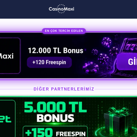
EN ÇOK TERCİH EDİLEN
DİĞER PARTNERLERİMİZ