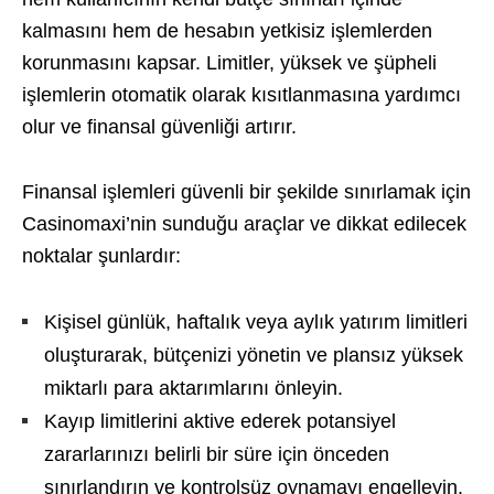
kalmasını hem de hesabın yetkisiz işlemlerden
korunmasını kapsar. Limitler, yüksek ve şüpheli
işlemlerin otomatik olarak kısıtlanmasına yardımcı
olur ve finansal güvenliği artırır.
Finansal işlemleri güvenli bir şekilde sınırlamak için
Casinomaxi’nin sunduğu araçlar ve dikkat edilecek
noktalar şunlardır:
Kişisel günlük, haftalık veya aylık yatırım limitleri
oluşturarak, bütçenizi yönetin ve plansız yüksek
miktarlı para aktarımlarını önleyin.
Kayıp limitlerini aktive ederek potansiyel
zararlarınızı belirli bir süre için önceden
sınırlandırın ve kontrolsüz oynamayı engelleyin.