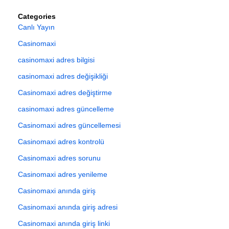
Categories
Canlı Yayın
Casinomaxi
casinomaxi adres bilgisi
casinomaxi adres değişikliği
Casinomaxi adres değiştirme
casinomaxi adres güncelleme
Casinomaxi adres güncellemesi
Casinomaxi adres kontrolü
Casinomaxi adres sorunu
Casinomaxi adres yenileme
Casinomaxi anında giriş
Casinomaxi anında giriş adresi
Casinomaxi anında giriş linki