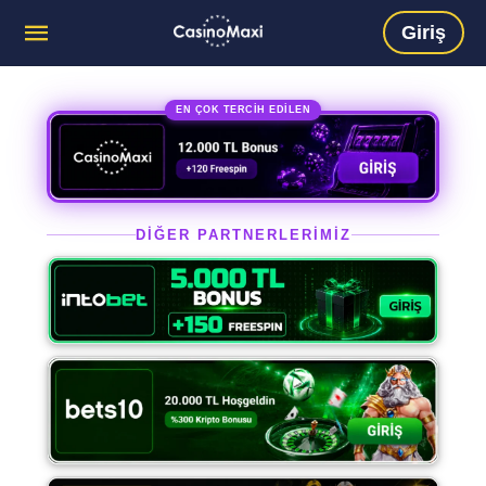
Giriş
EN ÇOK TERCİH EDİLEN
DİĞER PARTNERLERİMİZ