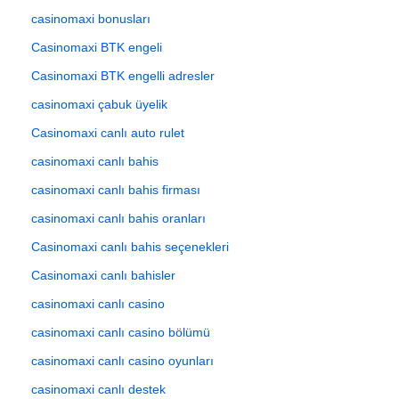
casinomaxi bonusları
Casinomaxi BTK engeli
Casinomaxi BTK engelli adresler
casinomaxi çabuk üyelik
Casinomaxi canlı auto rulet
casinomaxi canlı bahis
casinomaxi canlı bahis firması
casinomaxi canlı bahis oranları
Casinomaxi canlı bahis seçenekleri
Casinomaxi canlı bahisler
casinomaxi canlı casino
casinomaxi canlı casino bölümü
casinomaxi canlı casino oyunları
casinomaxi canlı destek