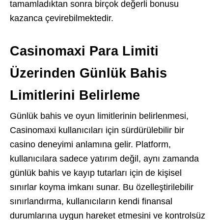
tamamladıktan sonra birçok değerli bonusu
kazanca çevirebilmektedir.
Casinomaxi Para Limiti
Üzerinden Günlük Bahis
Limitlerini Belirleme
Günlük bahis ve oyun limitlerinin belirlenmesi,
Casinomaxi kullanıcıları için sürdürülebilir bir
casino deneyimi anlamına gelir. Platform,
kullanıcılara sadece yatırım değil, aynı zamanda
günlük bahis ve kayıp tutarları için de kişisel
sınırlar koyma imkanı sunar. Bu özelleştirilebilir
sınırlandırma, kullanıcıların kendi finansal
durumlarına uygun hareket etmesini ve kontrolsüz