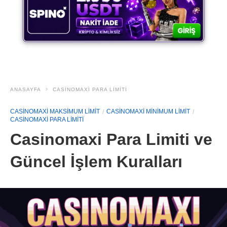
ANASAYFA
CASINOMAXI PARA LIMITI
CASINOMAXI MAKSIMUM LIMIT
CASINOMAXI MINIMUM LIMIT
CASINOMAXI PARA LIMITI
Casinomaxi Para Limiti ve
Güncel İşlem Kuralları