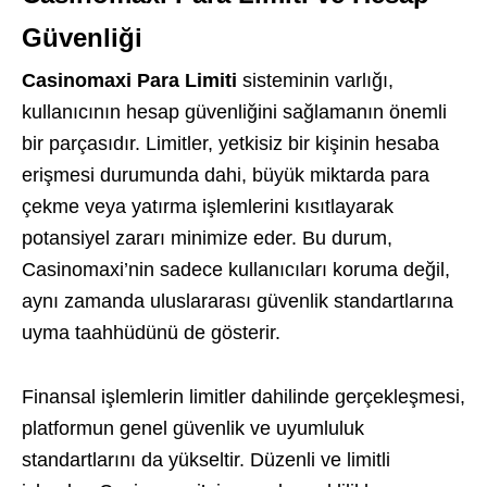
Güvenliği
Casinomaxi Para Limiti
sisteminin varlığı,
kullanıcının hesap güvenliğini sağlamanın önemli
bir parçasıdır. Limitler, yetkisiz bir kişinin hesaba
erişmesi durumunda dahi, büyük miktarda para
çekme veya yatırma işlemlerini kısıtlayarak
potansiyel zararı minimize eder. Bu durum,
Casinomaxi’nin sadece kullanıcıları koruma değil,
aynı zamanda uluslararası güvenlik standartlarına
uyma taahhüdünü de gösterir.
Finansal işlemlerin limitler dahilinde gerçekleşmesi,
platformun genel güvenlik ve uyumluluk
standartlarını da yükseltir. Düzenli ve limitli